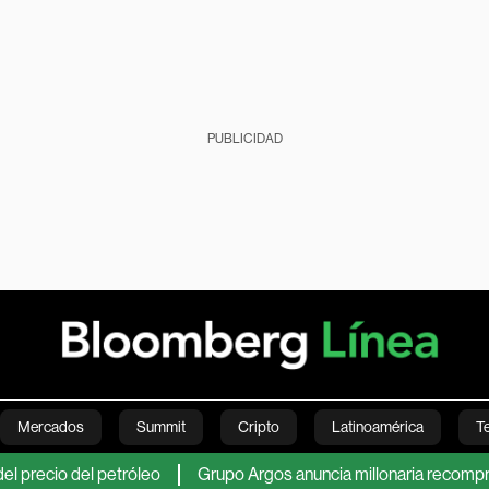
PUBLICIDAD
Mercados
Summit
Cripto
Latinoamérica
T
o del petróleo
Grupo Argos anuncia millonaria recompra de ac
Green
Economía
Estilo de vida
Mundo
Videos