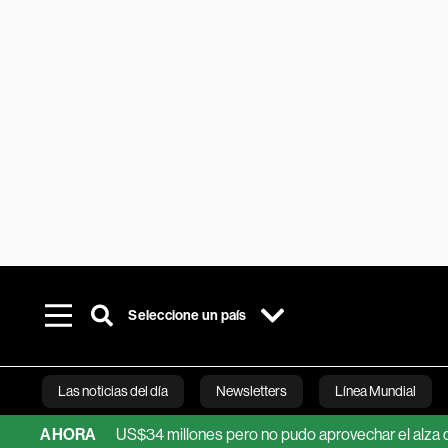
Seleccione un país
Las noticias del día
Newsletters
Línea Mundial
ta: ganó US$34 millones pero no pudo aprovechar el alza del preci
AHORA
Bloomberg 