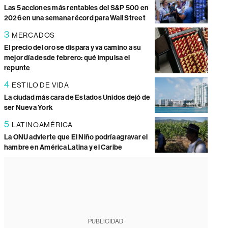
Las 5 acciones más rentables del S&P 500 en
2026 en una semana récord para Wall Street
3
MERCADOS
El precio del oro se dispara y va camino a su
mejor día desde febrero: qué impulsa el
repunte
4
ESTILO DE VIDA
La ciudad más cara de Estados Unidos dejó de
ser Nueva York
5
LATINOAMÉRICA
La ONU advierte que El Niño podría agravar el
hambre en América Latina y el Caribe
PUBLICIDAD