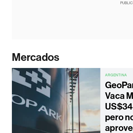
PUBLIC
Mercados
ARGENTINA
GeoPar
Vaca M
US$34 
pero n
aprove