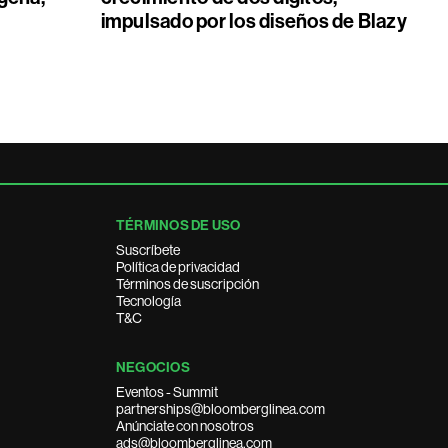
impulsado por los diseños de Blazy
TÉRMINOS DE USO
Suscríbete
Política de privacidad
Términos de suscripción
Tecnología
T&C
NEGOCIOS
Eventos - Summit
partnerships@bloomberglinea.com
Anúnciate con nosotros
ads@bloomberglinea.com