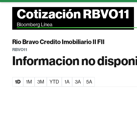
Cotización RBVO11
Bloomberg Línea
Rio Bravo Credito Imobiliario II FII
RBVO11
Informacion no dispon
1D
1M
3M
YTD
1A
3A
5A