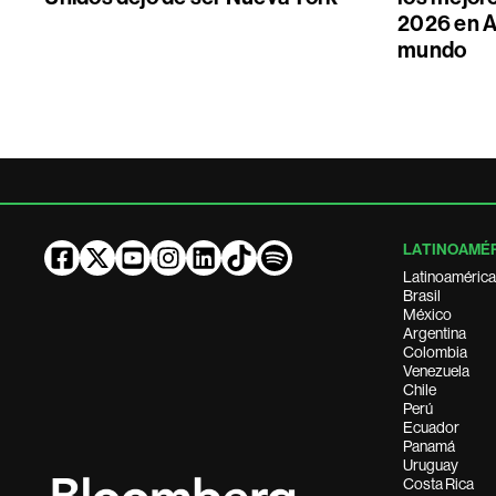
2026 en A
mundo
LATINOAMÉ
Latinoamérica
Brasil
México
Argentina
Colombia
Venezuela
Chile
Perú
Ecuador
Panamá
Uruguay
Costa Rica