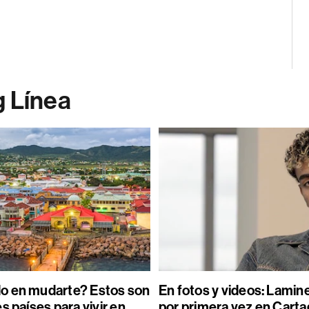
g Línea
o en mudarte? Estos son
En fotos y videos: Lamin
s países para vivir en
por primera vez en Carta