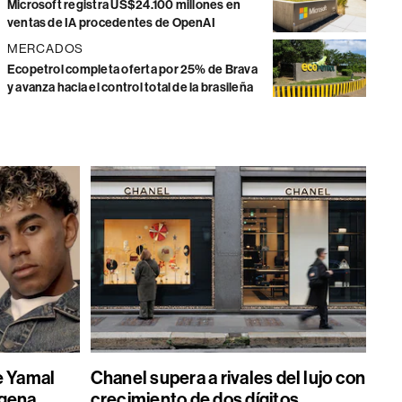
Microsoft registra US$24.100 millones en
ventas de IA procedentes de OpenAI
MERCADOS
Ecopetrol completa oferta por 25% de Brava
y avanza hacia el control total de la brasileña
e Yamal
Chanel supera a rivales del lujo con
gena,
crecimiento de dos dígitos,