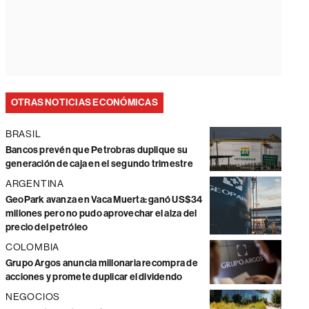
OTRAS NOTICIAS ECONÓMICAS
BRASIL
Bancos prevén que Petrobras duplique su
generación de caja en el segundo trimestre
ARGENTINA
GeoPark avanza en Vaca Muerta: ganó US$34
millones pero no pudo aprovechar el alza del
precio del petróleo
COLOMBIA
Grupo Argos anuncia millonaria recompra de
acciones y promete duplicar el dividendo
NEGOCIOS