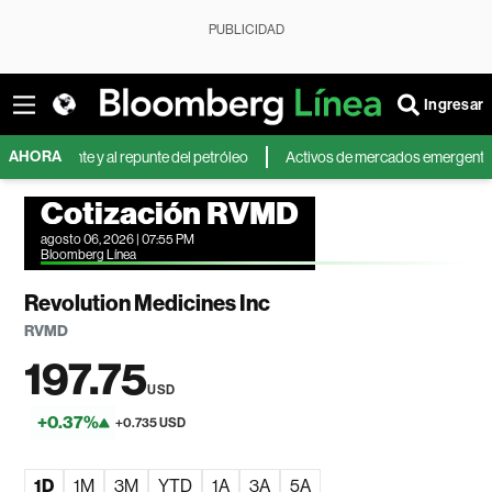
PUBLICIDAD
Ingresar
AHORA
iente y al repunte del petróleo
Activos de mercados emergentes caen por
Cotización RVMD
agosto 06, 2026 | 07:55 PM
Bloomberg Línea
Revolution Medicines Inc
RVMD
197.75
USD
+0.37%
+0.735 USD
1D
1M
3M
YTD
1A
3A
5A