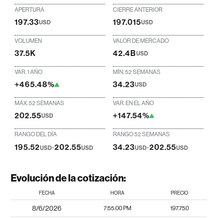
APERTURA
CIERRE ANTERIOR
197.33
197.015
USD
USD
VOLUMEN
VALOR DE MERCADO
37.5K
42.4B
USD
VAR. 1 AÑO
MÍN. 52 SEMANAS
+465.48%
34.23
USD
MÁX. 52 SEMANAS
VAR. EN EL AÑO
202.55
+147.54%
USD
RANGO DEL DÍA
RANGO 52 SEMANAS
195.52
-
202.55
34.23
-
202.55
USD
USD
USD
USD
Evolución de la cotización:
FECHA
HORA
PRECIO
8/6/2026
7:55:00 PM
197.750