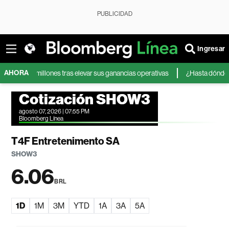
PUBLICIDAD
Ingresar
AHORA
00 millones tras elevar sus ganancias operativas
¿Hasta dónde pueden l
Cotización SHOW3
agosto 07, 2026 | 07:55 PM
Bloomberg Línea
T4F Entretenimento SA
SHOW3
6.06
BRL
1D
1M
3M
YTD
1A
3A
5A