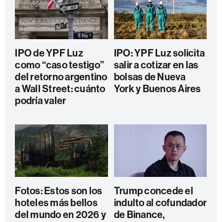
IPO de YPF Luz
IPO: YPF Luz solicita
como “caso testigo”
salir a cotizar en las
del retorno argentino
bolsas de Nueva
a Wall Street: cuánto
York y Buenos Aires
podría valer
Fotos: Estos son los
Trump concede el
hoteles más bellos
indulto al cofundador
del mundo en 2026 y
de Binance,