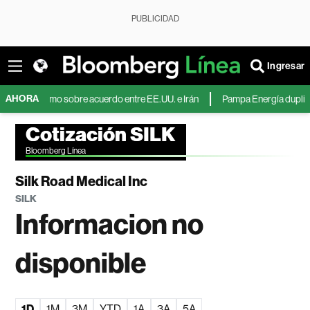
PUBLICIDAD
Ingresar
AHORA
timismo sobre acuerdo entre EE.UU. e Irán
Pampa Energía duplica su ganan
Cotización SILK
Bloomberg Línea
Silk Road Medical Inc
SILK
Informacion no
disponible
1D
1M
3M
YTD
1A
3A
5A