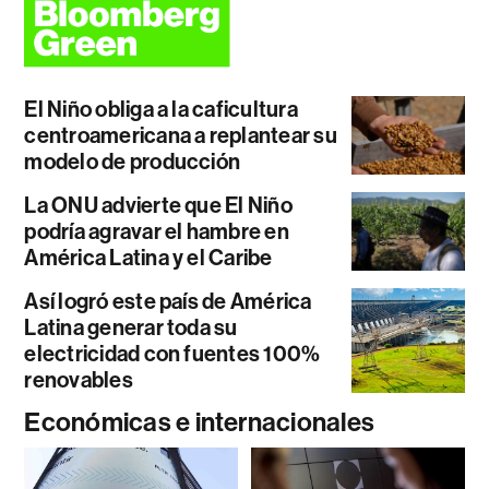
El Niño obliga a la caficultura
centroamericana a replantear su
modelo de producción
La ONU advierte que El Niño
podría agravar el hambre en
América Latina y el Caribe
Así logró este país de América
Latina generar toda su
electricidad con fuentes 100%
renovables
Económicas e internacionales