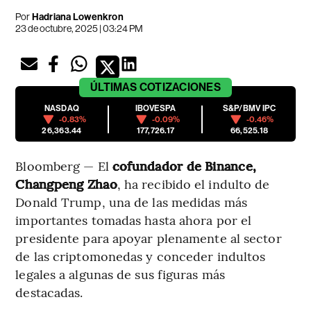
Por
Hadriana Lowenkron
23 de octubre, 2025 | 03:24 PM
ÚLTIMAS
COTIZACIONES
NASDAQ
IBOVESPA
S&P/BMV IPC
-0.83%
-0.09%
-0.46%
26,363.44
177,726.17
66,525.18
Bloomberg — El
cofundador de Binance,
Changpeng Zhao
, ha recibido el indulto de
Donald Trump, una de las medidas más
importantes tomadas hasta ahora por el
presidente para apoyar plenamente al sector
de las criptomonedas y conceder indultos
legales a algunas de sus figuras más
destacadas.