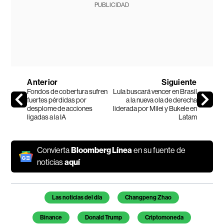
PUBLICIDAD
Anterior
Siguiente
Fondos de cobertura sufren
Lula buscará vencer en Brasil
fuertes pérdidas por
a la nueva ola de derecha
desplome de acciones
liderada por Milei y Bukele en
ligadas a la IA
Latam
Convierta
Bloomberg Línea
en su fuente de
noticias
aquí
Temas de este artículo
Las noticias del día
Changpeng Zhao
Binance
Donald Trump
Criptomoneda