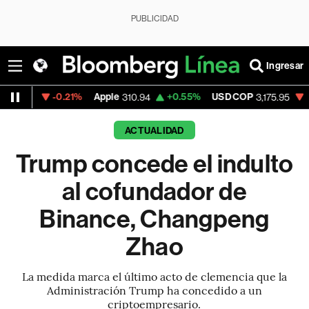
PUBLICIDAD
Ingresar
.21%
Apple
+0.55%
USD COP
-0.63%
Tesla
310.94
3,175.95
ACTUALIDAD
Trump concede el indulto
al cofundador de
Binance, Changpeng
Zhao
La medida marca el último acto de clemencia que la
Administración Trump ha concedido a un
criptoempresario.