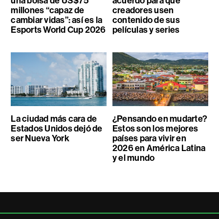
una bolsa de US$75
acuerdo para que
millones “capaz de
creadores usen
cambiar vidas”: así es la
contenido de sus
Esports World Cup 2026
películas y series
La ciudad más cara de
¿Pensando en mudarte?
Estados Unidos dejó de
Estos son los mejores
ser Nueva York
países para vivir en
2026 en América Latina
y el mundo