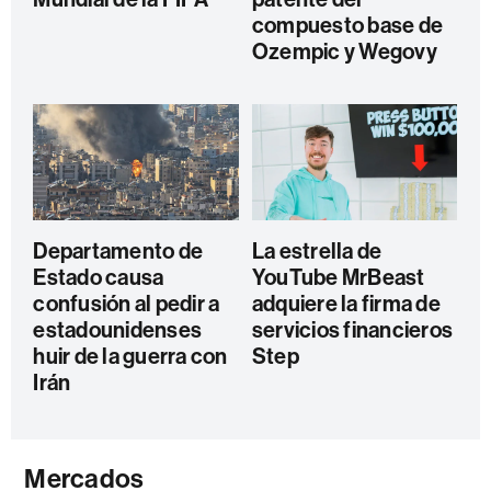
compuesto base de
Ozempic y Wegovy
Departamento de
La estrella de
Estado causa
YouTube MrBeast
confusión al pedir a
adquiere la firma de
estadounidenses
servicios financieros
huir de la guerra con
Step
Irán
Mercados