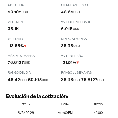
APERTURA
CIERRE ANTERIOR
50.105
48.65
USD
USD
VOLUMEN
VALOR DE MERCADO
38.1K
6.01B
USD
VAR. 1 AÑO
MÍN. 52 SEMANAS
-13.65%
38.98
USD
MÁX. 52 SEMANAS
VAR. EN EL AÑO
76.6127
-21.51%
USD
RANGO DEL DÍA
RANGO 52 SEMANAS
48.42
-
50.105
38.98
-
76.6127
USD
USD
USD
USD
Evolución de la cotización:
FECHA
HORA
PRECIO
8/5/2026
7:55:00 PM
49.810