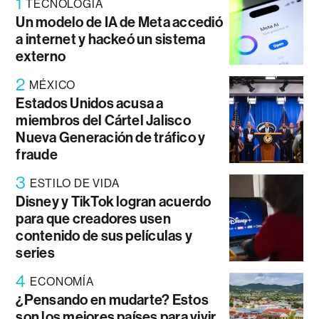
1
TECNOLOGÍA
Un modelo de IA de Meta accedió
a internet y hackeó un sistema
externo
2
MÉXICO
Estados Unidos acusa a
miembros del Cártel Jalisco
Nueva Generación de tráfico y
fraude
3
ESTILO DE VIDA
Disney y TikTok logran acuerdo
para que creadores usen
contenido de sus películas y
series
4
ECONOMÍA
¿Pensando en mudarte? Estos
son los mejores países para vivir