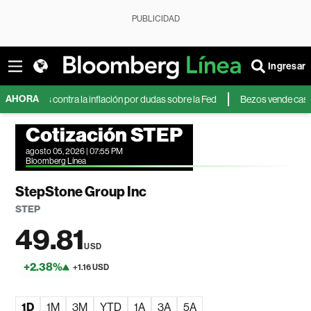
PUBLICIDAD
Ingresar
AHORA
os contra la inflación por dudas sobre la Fed
Bezos vende casi US$350 
Cotización STEP
agosto 05, 2026 | 07:55 PM
Bloomberg Línea
StepStone Group Inc
STEP
49.81
USD
+2.38%
+1.16 USD
1D
1M
3M
YTD
1A
3A
5A