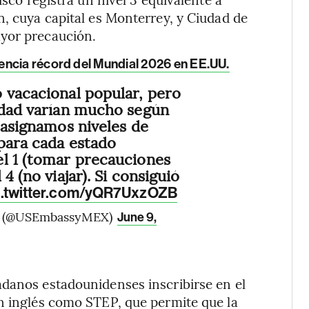
n, cuya capital es Monterrey, y Ciudad de
ayor precaución.
encia récord del Mundial 2026 en EE.UU.
 vacacional popular, pero
idad varían mucho según
 asignamos niveles de
 para cada estado
l 1 (tomar precauciones
4 (no viajar). Si consiguió
c.twitter.com/yQR7UxzOZB
co (@USEmbassyMEX)
June 9,
adanos estadounidenses inscribirse en el
en inglés como STEP, que permite que la