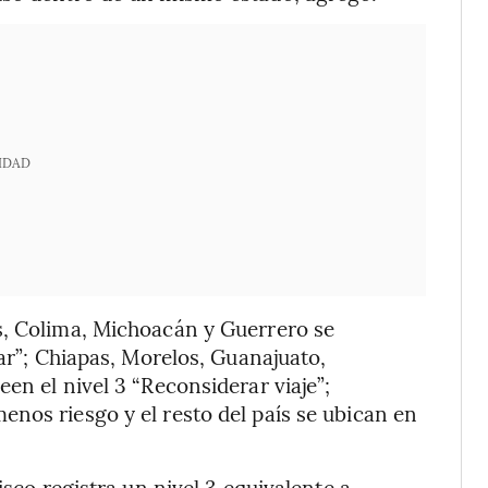
IDAD
s, Colima, Michoacán y Guerrero se
jar”; Chiapas, Morelos, Guanajuato,
en el nivel 3 “Reconsiderar viaje”;
nos riesgo y el resto del país se ubican en
isco registra un nivel 3 equivalente a