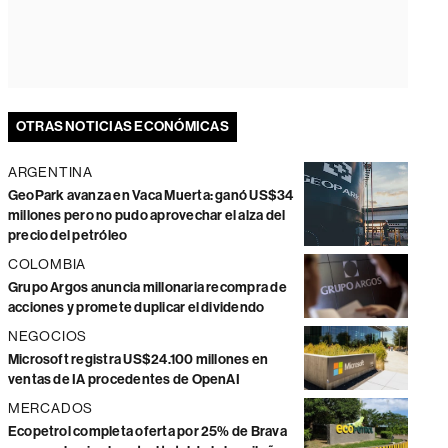
OTRAS NOTICIAS ECONÓMICAS
ARGENTINA
GeoPark avanza en Vaca Muerta: ganó US$34
millones pero no pudo aprovechar el alza del
precio del petróleo
COLOMBIA
Grupo Argos anuncia millonaria recompra de
acciones y promete duplicar el dividendo
NEGOCIOS
Microsoft registra US$24.100 millones en
ventas de IA procedentes de OpenAI
MERCADOS
Ecopetrol completa oferta por 25% de Brava