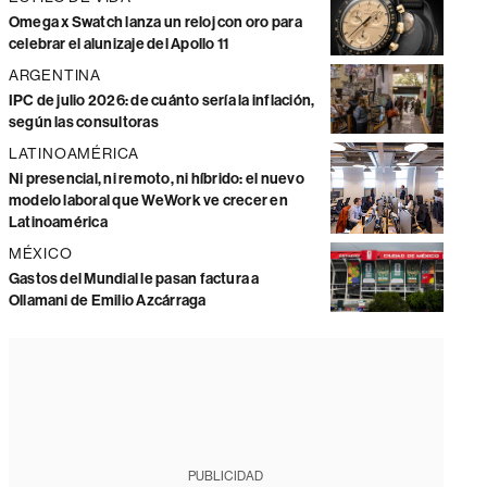
Omega x Swatch lanza un reloj con oro para
celebrar el alunizaje del Apollo 11
ARGENTINA
IPC de julio 2026: de cuánto sería la inflación,
según las consultoras
LATINOAMÉRICA
Ni presencial, ni remoto, ni híbrido: el nuevo
modelo laboral que WeWork ve crecer en
Latinoamérica
MÉXICO
Gastos del Mundial le pasan factura a
Ollamani de Emilio Azcárraga
PUBLICIDAD