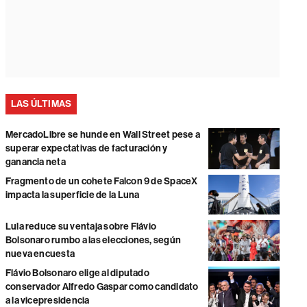
LAS ÚLTIMAS
MercadoLibre se hunde en Wall Street pese a
superar expectativas de facturación y
ganancia neta
Fragmento de un cohete Falcon 9 de SpaceX
impacta la superficie de la Luna
Lula reduce su ventaja sobre Flávio
Bolsonaro rumbo a las elecciones, según
nueva encuesta
Flávio Bolsonaro elige al diputado
conservador Alfredo Gaspar como candidato
a la vicepresidencia