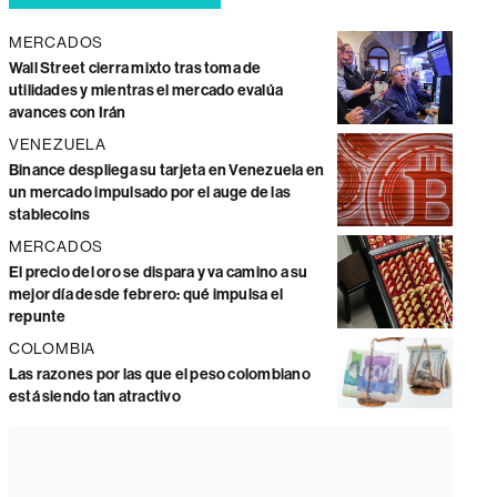
MERCADOS
Wall Street cierra mixto tras toma de
utilidades y mientras el mercado evalúa
avances con Irán
VENEZUELA
Binance despliega su tarjeta en Venezuela en
un mercado impulsado por el auge de las
stablecoins
MERCADOS
El precio del oro se dispara y va camino a su
mejor día desde febrero: qué impulsa el
repunte
COLOMBIA
Las razones por las que el peso colombiano
está siendo tan atractivo