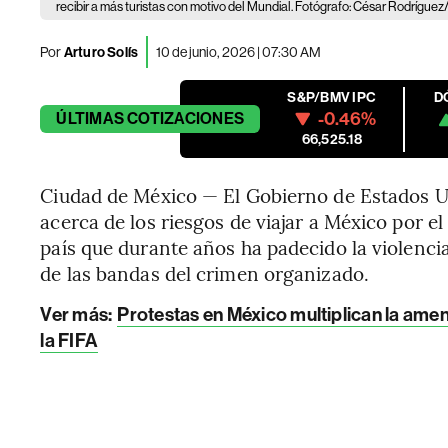
recibir a más turistas con motivo del Mundial. Fotógrafo: César Rodrígu
Por
Arturo Solís
10 de junio, 2026 | 07:30 AM
S&P/BMV IPC
D
-0.46%
ÚLTIMAS
COTIZACIONES
66,525.18
Ciudad de México — El Gobierno de Estados Un
acerca de los riesgos de viajar a México por e
país que durante años ha padecido la violenci
de las bandas del crimen organizado.
Ver más
:
Protestas en México multiplican la ame
la FIFA