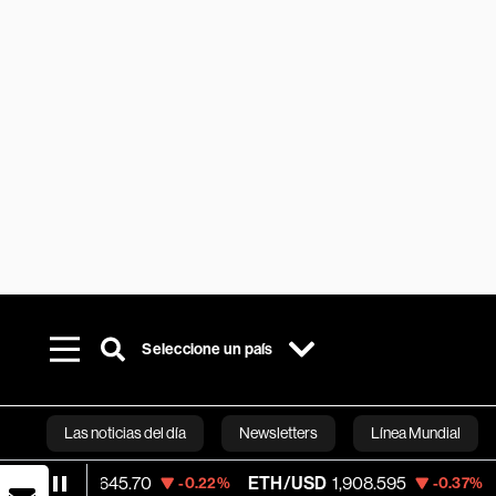
Seleccione un país
Las noticias del día
Newsletters
Línea Mundial
ETH/USD
1,908.595
Visa
368.54
-0.22%
-0.37%
-0.28
Bloomberg 