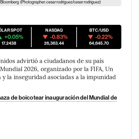
ez/Bloomberg
(Photographer: cesar rodriguez/cesar rodriguez)
ÓLAR SPOT
NASDAQ
BTC/USD
+0.05%
-0.83%
-0.22%
17.2438
26,363.44
64,645.70
idos advirtió a ciudadanos de su país
l Mundial 2026, organizado por la FIFA, Un
a y la inseguridad asociadas a la impunidad
naza de boicotear inauguración del Mundial de