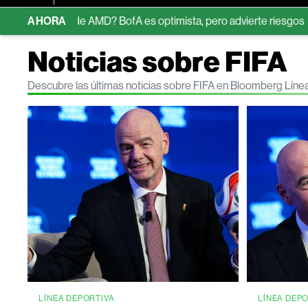
ones de AMD? BofA es optimista, pero advierte riesgos
AHORA
Brasil 
Noticias sobre FIFA
Descubre las últimas noticias sobre FIFA en Bloomberg Líne
LÍNEA DEPORTIVA
LÍNEA DEP