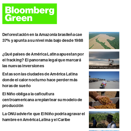
Deforestación en la Amazonía brasileña cae
37% y apunta a su nivel más bajo desde 1988
¿Qué países de América Latina apuestan por
el fracking? El panorama legal que marcará
las nuevas inversiones
Estas son las ciudades de América Latina
donde el calor nocturno hace perder más
horas de sueño
El Niño obliga a la caficultura
centroamericana a replantear su modelo de
producción
La ONU advierte que El Niño podría agravar el
hambre en América Latina y el Caribe