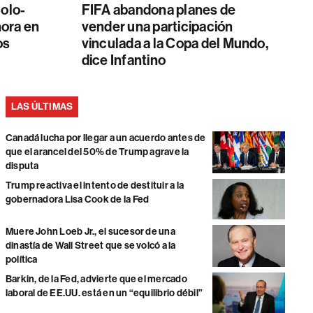
Colo-
FIFA abandona planes de
hora en
vender una participación
os
vinculada a la Copa del Mundo,
dice Infantino
LAS ÚLTIMAS
Canadá lucha por llegar a un acuerdo antes de
que el arancel del 50% de Trump agrave la
disputa
Trump reactiva el intento de destituir a la
gobernadora Lisa Cook de la Fed
Muere John Loeb Jr., el sucesor de una
dinastía de Wall Street que se volcó a la
política
Barkin, de la Fed, advierte que el mercado
laboral de EE.UU. está en un “equilibrio débil”