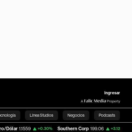
Ingresar
ecnología
Línea Studios
Negocios
Podcasts
1559
Southern Corp
199.06
Copa Holdin
+0.30%
+3.12%
English