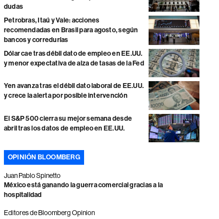
dudas
Petrobras, Itaú y Vale: acciones
recomendadas en Brasil para agosto, según
bancos y corredurías
Dólar cae tras débil dato de empleo en EE.UU.
y menor expectativa de alza de tasas de la Fed
Yen avanza tras el débil dato laboral de EE.UU.
y crece la alerta por posible intervención
El S&P 500 cierra su mejor semana desde
abril tras los datos de empleo en EE.UU.
OPINIÓN BLOOMBERG
Juan Pablo Spinetto
México está ganando la guerra comercial gracias a la
hospitalidad
Editores de Bloomberg Opinion