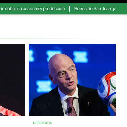
u cosecha y producción
Bonos de San Juan ganan atractivo entr
NEGOCIOS