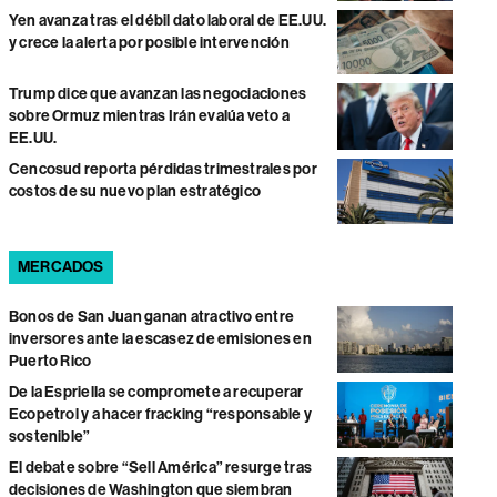
Yen avanza tras el débil dato laboral de EE.UU.
y crece la alerta por posible intervención
Trump dice que avanzan las negociaciones
sobre Ormuz mientras Irán evalúa veto a
EE.UU.
Cencosud reporta pérdidas trimestrales por
costos de su nuevo plan estratégico
MERCADOS
Bonos de San Juan ganan atractivo entre
inversores ante la escasez de emisiones en
Puerto Rico
De la Espriella se compromete a recuperar
Ecopetrol y a hacer fracking “responsable y
sostenible”
El debate sobre “Sell América” resurge tras
decisiones de Washington que siembran