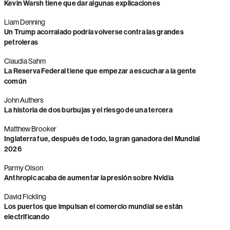
Kevin Warsh tiene que dar algunas explicaciones
Liam Denning
Un Trump acorralado podría volverse contra las grandes
petroleras
Claudia Sahm
La Reserva Federal tiene que empezar a escuchar a la gente
común
John Authers
La historia de dos burbujas y el riesgo de una tercera
Matthew Brooker
Inglaterra fue, después de todo, la gran ganadora del Mundial
2026
Parmy Olson
Anthropic acaba de aumentar la presión sobre Nvidia
David Fickling
Los puertos que impulsan el comercio mundial se están
electrificando