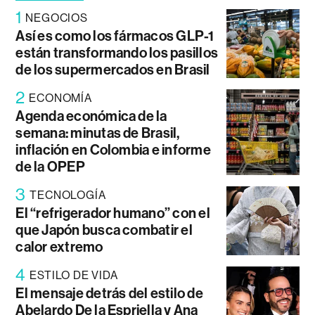
1
NEGOCIOS
Así es como los fármacos GLP-1
están transformando los pasillos
de los supermercados en Brasil
2
ECONOMÍA
Agenda económica de la
semana: minutas de Brasil,
inflación en Colombia e informe
de la OPEP
3
TECNOLOGÍA
El “refrigerador humano” con el
que Japón busca combatir el
calor extremo
4
ESTILO DE VIDA
El mensaje detrás del estilo de
Abelardo De la Espriella y Ana