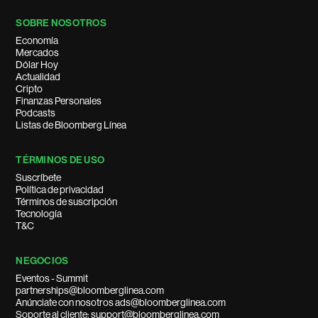
SOBRE NOSOTROS
Economía
Mercados
Dólar Hoy
Actualidad
Cripto
Finanzas Personales
Podcasts
Listas de Bloomberg Línea
TÉRMINOS DE USO
Suscríbete
Política de privacidad
Términos de suscripción
Tecnología
T&C
NEGOCIOS
Eventos - Summit
partnerships@bloomberglinea.com
Anúnciate con nosotros ads@bloomberglinea.com
Soporte al cliente: support@bloomberglinea.com