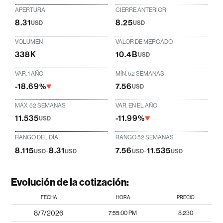
APERTURA
CIERRE ANTERIOR
8.31
8.25
USD
USD
VOLUMEN
VALOR DE MERCADO
338K
10.4B
USD
VAR. 1 AÑO
MÍN. 52 SEMANAS
-18.69%
7.56
USD
MÁX. 52 SEMANAS
VAR. EN EL AÑO
11.535
-11.99%
USD
RANGO DEL DÍA
RANGO 52 SEMANAS
8.115
-
8.31
7.56
-
11.535
USD
USD
USD
USD
Evolución de la cotización:
FECHA
HORA
PRECIO
8/7/2026
7:55:00 PM
8.230