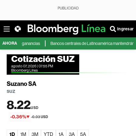
PUBLICIDAD
Ingresar
AHORA
 modera ganancias
Bancos centrales de Latinoamérica mantendrán cautela, 
Cotización SUZ
agosto 07, 2026 | 07:55 PM
Bloomberg Línea
Suzano SA
SUZ
8.22
USD
-0.36%
-0.03 USD
1D
1M
3M
YTD
1A
3A
5A