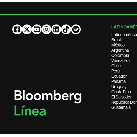
LATINOAMÉ
Latinoamérica
Brasil
México
Argentina
Colombia
Venezuela
Chile
Perú
Ecuador
Panamá
Uruguay
Costa Rica
El Salvador
República Do
Guatemala