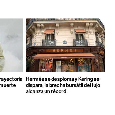
trayectoria
Hermès se desploma y Kering se
a muerte
dispara: la brecha bursátil del lujo
alcanza un récord