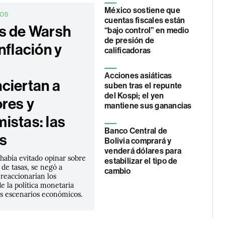
México sostiene que
DOS
cuentas fiscales están
s de Warsh
“bajo control” en medio
de presión de
nflación y
calificadoras
Acciones asiáticas
ciertan a
suben tras el repunte
del Kospi; el yen
ores y
mantiene sus ganancias
istas: las
Banco Central de
s
Bolivia comprará y
venderá dólares para
había evitado opinar sobre
estabilizar el tipo de
 de tasas, se negó a
cambio
reaccionarían los
e la política monetaria
es escenarios económicos.