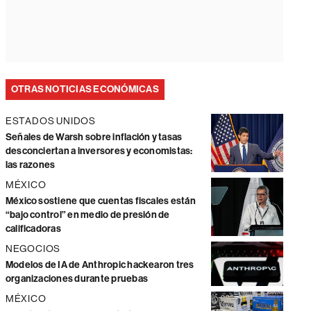
OTRAS NOTICIAS ECONÓMICAS
ESTADOS UNIDOS
Señales de Warsh sobre inflación y tasas
desconciertan a inversores y economistas:
las razones
MÉXICO
México sostiene que cuentas fiscales están
“bajo control” en medio de presión de
calificadoras
NEGOCIOS
Modelos de IA de Anthropic hackearon tres
organizaciones durante pruebas
MÉXICO