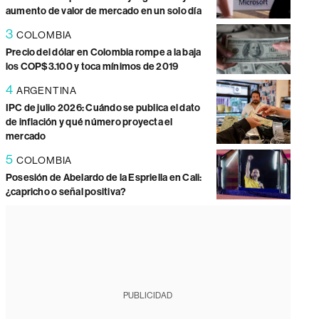
aumento de valor de mercado en un solo día
3
COLOMBIA
Precio del dólar en Colombia rompe a la baja
los COP$3.100 y toca mínimos de 2019
4
ARGENTINA
IPC de julio 2026: Cuándo se publica el dato
de inflación y qué número proyecta el
mercado
5
COLOMBIA
Posesión de Abelardo de la Espriella en Cali:
¿capricho o señal positiva?
PUBLICIDAD