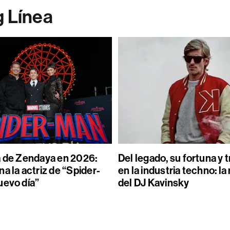
g Línea
a de Zendaya en 2026:
Del legado, su fortuna y 
a la actriz de “Spider-
en la industria techno: l
uevo día”
del DJ Kavinsky