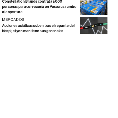
Constellation Brands contrata a 600
personas para cervecería en Veracruz rumbo
a la apertura
MERCADOS
Acciones asiáticas suben tras el repunte del
Kospi; el yen mantiene sus ganancias