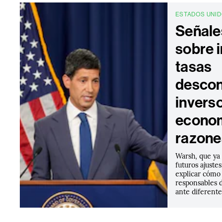
ESTADOS UNI
Señale
sobre i
tasas
descon
invers
econom
razone
Warsh, que ya 
futuros ajustes
explicar cómo 
responsables d
ante diferent