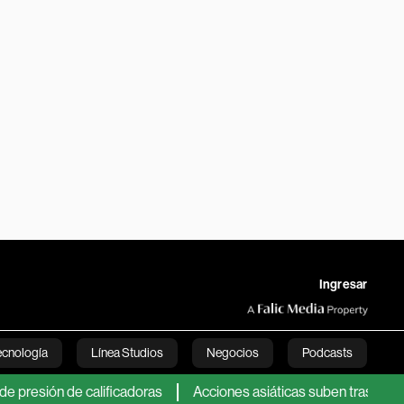
Ingresar
ecnología
Línea Studios
Negocios
Podcasts
ón de calificadoras
Acciones asiáticas suben tras el repunte d
English