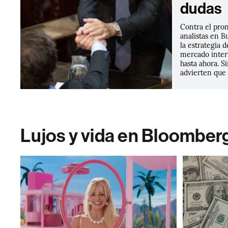
dudas
Contra el pro
analistas en B
la estrategia d
mercado inter
hasta ahora. S
advierten que 
Lujos y vida en Bloomber