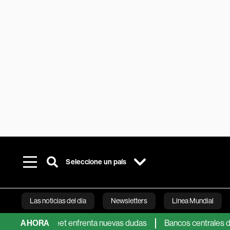
Seleccione un país
Las noticias del día
Newsletters
Línea Mundial
ll Street enfrenta nuevas dudas
AHORA
Bancos centrales dejan que lo
Bloomberg 