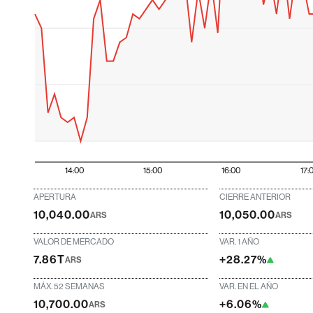
14:00
15:00
16:00
17:
APERTURA
CIERRE ANTERIOR
10,040.00
10,050.00
ARS
ARS
VALOR DE MERCADO
VAR. 1 AÑO
7.86T
+28.27%
ARS
MÁX. 52 SEMANAS
VAR. EN EL AÑO
10,700.00
+6.06%
ARS