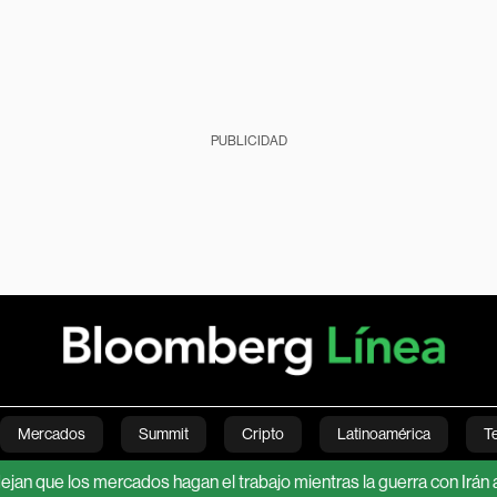
PUBLICIDAD
Mercados
Summit
Cripto
Latinoamérica
T
s mercados hagan el trabajo mientras la guerra con Irán añade ries
Green
Economía
Estilo de vida
Mundo
Videos