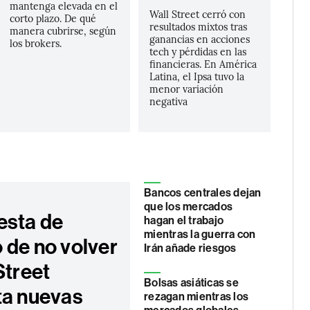
mantenga elevada en el
Wall Street cerró con
corto plazo. De qué
resultados mixtos tras
manera cubrirse, según
ganancias en acciones
los brokers.
tech y pérdidas en las
financieras. En América
Latina, el Ipsa tuvo la
menor variación
negativa
Bancos centrales dejan
que los mercados
esta de
hagan el trabajo
mientras la guerra con
 de no volver
Irán añade riesgos
Street
Bolsas asiáticas se
ta nuevas
rezagan mientras los