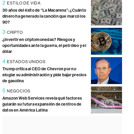
2
ESTILO DE VIDA
30 años del éxito de “La Macarena”: ¿Cuánto
dinero ha generado la canción que marcó los
90?
3
CRIPTO
¿Invertir en criptomonedas? Riesgos y
oportunidades ante la guerra, el petróleo y el
dólar
4
ESTADOS UNIDOS
Trump critica al CEO de Chevron por no
elogiar su administración y pide bajar precios
de gasolina
5
NEGOCIOS
Amazon Web Services revela qué factores
guiarán su futura expansión de centros de
datos en América Latina