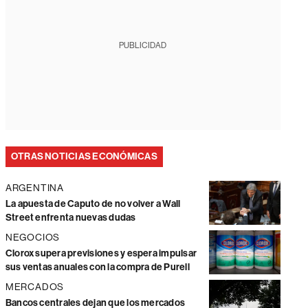
PUBLICIDAD
OTRAS NOTICIAS ECONÓMICAS
ARGENTINA
La apuesta de Caputo de no volver a Wall
Street enfrenta nuevas dudas
NEGOCIOS
Clorox supera previsiones y espera impulsar
sus ventas anuales con la compra de Purell
MERCADOS
Bancos centrales dejan que los mercados