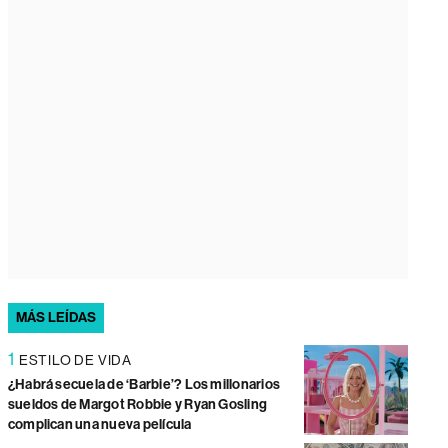
MÁS LEÍDAS
1
ESTILO DE VIDA
¿Habrá secuela de ‘Barbie’? Los millonarios
sueldos de Margot Robbie y Ryan Gosling
complican una nueva película