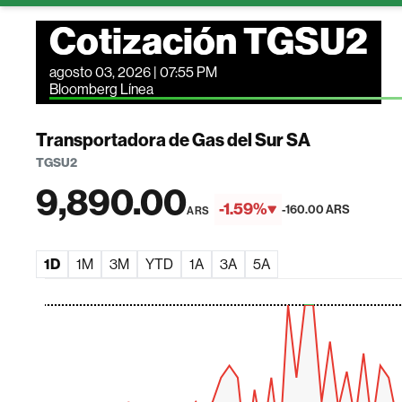
Cotización TGSU2
agosto 03, 2026 | 07:55 PM
Bloomberg Línea
Transportadora de Gas del Sur SA
TGSU2
9,890.00
-1.59%
-160.00 ARS
ARS
1D
1M
3M
YTD
1A
3A
5A