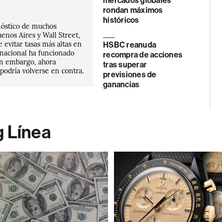
mercados globales
rondan máximos
históricos
nóstico de muchos
uenos Aires y Wall Street,
e evitar tasas más altas en
HSBC reanuda
nacional ha funcionado
recompra de acciones
in embargo, ahora
tras superar
podría volverse en contra.
previsiones de
ganancias
g Línea