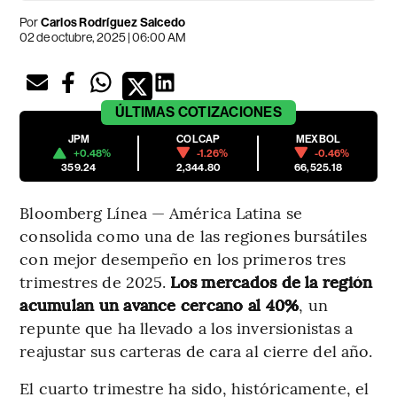
Por
Carlos Rodríguez Salcedo
02 de octubre, 2025 | 06:00 AM
ÚLTIMAS
COTIZACIONES
JPM
COLCAP
MEXBOL
+0.48%
-1.26%
-0.46%
359.24
2,344.80
66,525.18
Bloomberg Línea — América Latina se
consolida como una de las regiones bursátiles
con mejor desempeño en los primeros tres
trimestres de 2025.
Los mercados de la región
acumulan un avance cercano al 40%
, un
repunte que ha llevado a los inversionistas a
reajustar sus carteras de cara al cierre del año.
El cuarto trimestre ha sido, históricamente, el