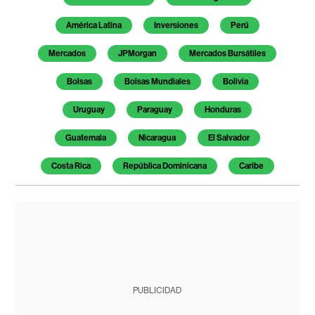
América Latina
Inversiones
Perú
Mercados
JPMorgan
Mercados Bursátiles
Bolsas
Bolsas Mundiales
Bolivia
Uruguay
Paraguay
Honduras
Guatemala
Nicaragua
El Salvador
Costa Rica
República Dominicana
Caribe
PUBLICIDAD