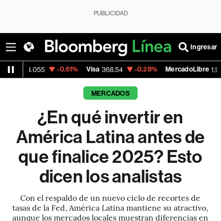
PUBLICIDAD
Ingresar
-0.61%
Visa
-0.28%
MercadoLibre
+1.85
368.54
1,924.95
MERCADOS
¿En qué invertir en
América Latina antes de
que finalice 2025? Esto
dicen los analistas
Con el respaldo de un nuevo ciclo de recortes de
tasas de la Fed, América Latina mantiene su atractivo,
aunque los mercados locales muestran diferencias en