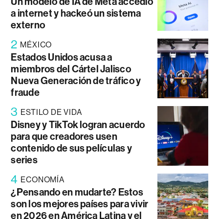
Un modelo de IA de Meta accedió
a internet y hackeó un sistema
externo
2
MÉXICO
Estados Unidos acusa a
miembros del Cártel Jalisco
Nueva Generación de tráfico y
fraude
3
ESTILO DE VIDA
Disney y TikTok logran acuerdo
para que creadores usen
contenido de sus películas y
series
4
ECONOMÍA
¿Pensando en mudarte? Estos
son los mejores países para vivir
en 2026 en América Latina y el