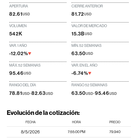
APERTURA
CIERRE ANTERIOR
82.61
81.72
USD
USD
VOLUMEN
VALOR DE MERCADO
542K
15.3B
USD
VAR. 1 AÑO
MÍN. 52 SEMANAS
-12.02%
63.50
USD
MÁX. 52 SEMANAS
VAR. EN EL AÑO
95.46
-6.74%
USD
RANGO DEL DÍA
RANGO 52 SEMANAS
78.81
-
82.63
63.50
-
95.46
USD
USD
USD
USD
Evolución de la cotización:
FECHA
HORA
PRECIO
8/5/2026
7:55:00 PM
79.940