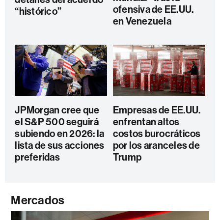
ofensiva de EE.UU.
“histórico”
en Venezuela
JPMorgan cree que
Empresas de EE.UU.
el S&P 500 seguirá
enfrentan altos
subiendo en 2026: la
costos burocráticos
lista de sus acciones
por los aranceles de
preferidas
Trump
Mercados