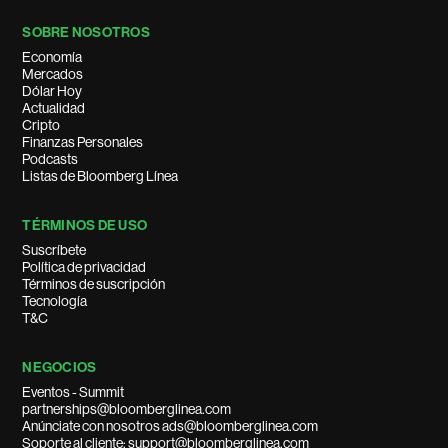
SOBRE NOSOTROS
Economía
Mercados
Dólar Hoy
Actualidad
Cripto
Finanzas Personales
Podcasts
Listas de Bloomberg Línea
TÉRMINOS DE USO
Suscríbete
Política de privacidad
Términos de suscripción
Tecnología
T&C
NEGOCIOS
Eventos - Summit
partnerships@bloomberglinea.com
Anúnciate con nosotros ads@bloomberglinea.com
Soporte al cliente: support@bloomberglinea.com