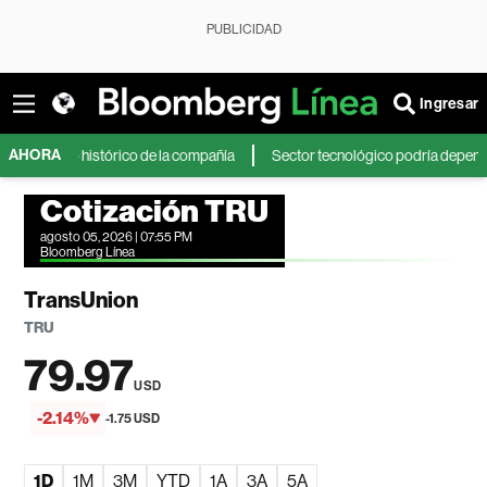
PUBLICIDAD
Ingresar
AHORA
imo histórico de la compañía
Sector tecnológico podría depender más de
Cotización TRU
agosto 05, 2026 | 07:55 PM
Bloomberg Línea
TransUnion
TRU
79.97
USD
-2.14%
-1.75 USD
1D
1M
3M
YTD
1A
3A
5A