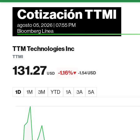
Cotización TTMI
agosto 05, 2026 | 07:55 PM
Bloomberg Línea
TTM Technologies Inc
TTMI
131.27
-1.16%
-1.54 USD
USD
1D
1M
3M
YTD
1A
3A
5A