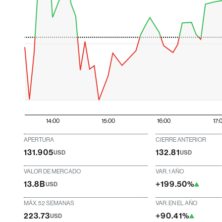
14:00
15:00
16:00
17:
APERTURA
CIERRE ANTERIOR
131.905
132.81
USD
USD
VALOR DE MERCADO
VAR. 1 AÑO
13.8B
+199.50%
USD
MÁX. 52 SEMANAS
VAR. EN EL AÑO
223.73
+90.41%
USD