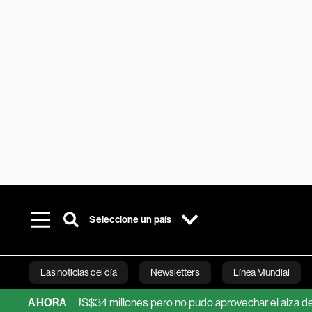
Seleccione un país
Las noticias del día
Newsletters
Línea Mundial
a: ganó US$34 millones pero no pudo aprovechar el alza del preci
AHORA
Bloomberg 