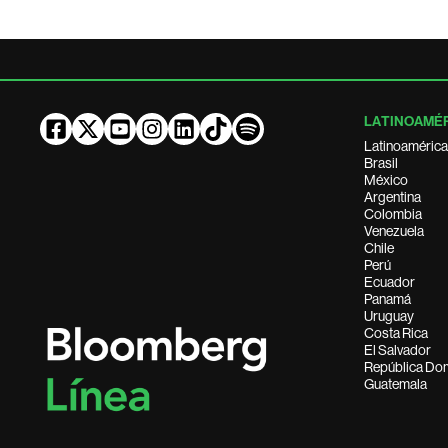
LATINOAMÉ
Latinoamérica
Brasil
México
Argentina
Colombia
Venezuela
Chile
Perú
Ecuador
Panamá
Uruguay
Costa Rica
El Salvador
República Do
Guatemala