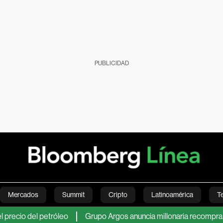
PUBLICIDAD
Mercados
Summit
Cripto
Latinoamérica
T
o del petróleo
Grupo Argos anuncia millonaria recompra de acc
Green
Economía
Estilo de vida
Mundo
Videos