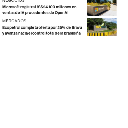
NEGOCIOS
Microsoft registra US$24.100 millones en
ventas de IA procedentes de OpenAI
MERCADOS
Ecopetrol completa oferta por 25% de Brava
y avanza hacia el control total de la brasileña