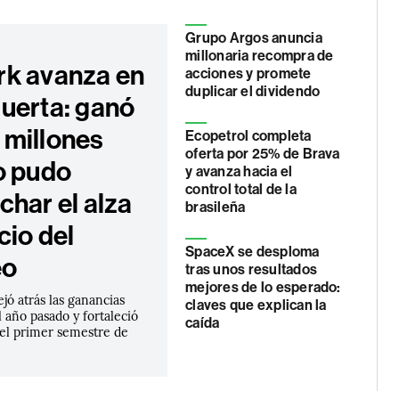
Grupo Argos anuncia
millonaria recompra de
k avanza en
acciones y promete
duplicar el dividendo
uerta: ganó
millones
Ecopetrol completa
oferta por 25% de Brava
o pudo
y avanza hacia el
control total de la
char el alza
brasileña
cio del
SpaceX se desploma
eo
tras unos resultados
mejores de lo esperado:
ejó atrás las ganancias
claves que explican la
 año pasado y fortaleció
caída
 el primer semestre de