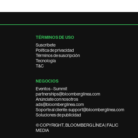
TÉRMINOS DE USO
Suscríbete
Política de privacidad
Términos de suscripción
Tecnología
T&C
NEGOCIOS
Eventos - Summit
partnerships@bloomberglinea.com
Anúnciate con nosotros
ads@bloomberglinea.com
Soporte al cliente: support@bloomberglinea.com
Soluciones de publicidad
© COPYRIGHT, BLOOMBERG LÍNEA | FALIC
MEDIA