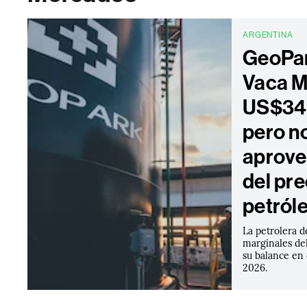
ARGENTINA
GeoPar
Vaca M
US$34 
pero n
aprove
del pre
petról
La petrolera d
marginales del
su balance en
2026.