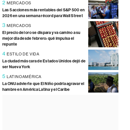
2
MERCADOS
Las 5 acciones más rentables del S&P 500 en
2026 en una semana récord para Wall Street
3
MERCADOS
El precio del oro se dispara y va camino a su
mejor día desde febrero: qué impulsa el
repunte
4
ESTILO DE VIDA
La ciudad más cara de Estados Unidos dejó de
ser Nueva York
5
LATINOAMÉRICA
La ONU advierte que El Niño podría agravar el
hambre en América Latina y el Caribe