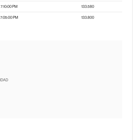
7:10:00 PM
133.580
7:05:00 PM
133.800
IDAD