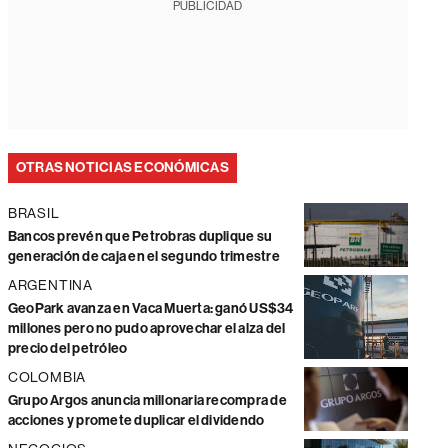
PUBLICIDAD
OTRAS NOTICIAS ECONÓMICAS
BRASIL
Bancos prevén que Petrobras duplique su
generación de caja en el segundo trimestre
ARGENTINA
GeoPark avanza en Vaca Muerta: ganó US$34
millones pero no pudo aprovechar el alza del
precio del petróleo
COLOMBIA
Grupo Argos anuncia millonaria recompra de
acciones y promete duplicar el dividendo