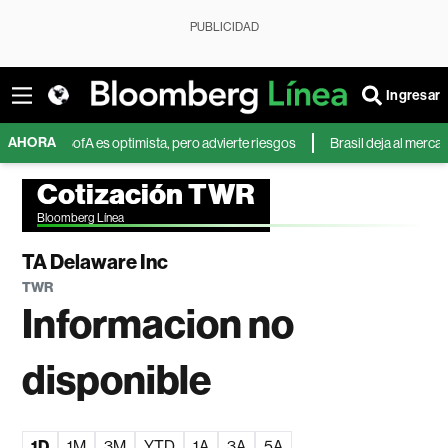
PUBLICIDAD
Ingresar
AHORA
D? BofA es optimista, pero advierte riesgos
Brasil deja al mercado mun
Cotización TWR
Bloomberg Línea
TA Delaware Inc
TWR
Informacion no
disponible
1D
1M
3M
YTD
1A
3A
5A