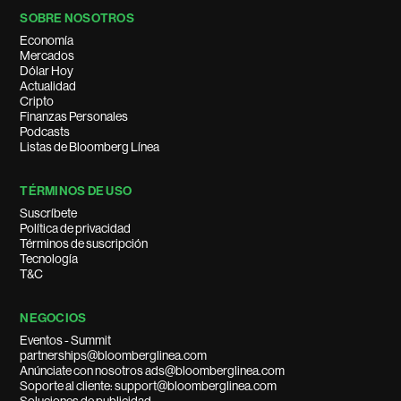
SOBRE NOSOTROS
Economía
Mercados
Dólar Hoy
Actualidad
Cripto
Finanzas Personales
Podcasts
Listas de Bloomberg Línea
TÉRMINOS DE USO
Suscríbete
Política de privacidad
Términos de suscripción
Tecnología
T&C
NEGOCIOS
Eventos - Summit
partnerships@bloomberglinea.com
Anúnciate con nosotros ads@bloomberglinea.com
Soporte al cliente: support@bloomberglinea.com