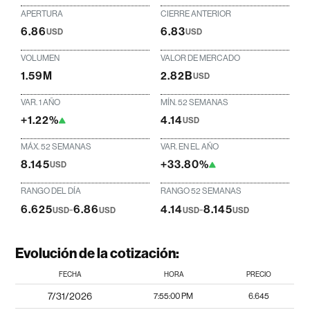
APERTURA
CIERRE ANTERIOR
6.86
6.83
USD
USD
VOLUMEN
VALOR DE MERCADO
1.59M
2.82B
USD
VAR. 1 AÑO
MÍN. 52 SEMANAS
+1.22%
4.14
USD
MÁX. 52 SEMANAS
VAR. EN EL AÑO
8.145
+33.80%
USD
RANGO DEL DÍA
RANGO 52 SEMANAS
6.625
-
6.86
4.14
-
8.145
USD
USD
USD
USD
Evolución de la cotización:
FECHA
HORA
PRECIO
7/31/2026
7:55:00 PM
6.645