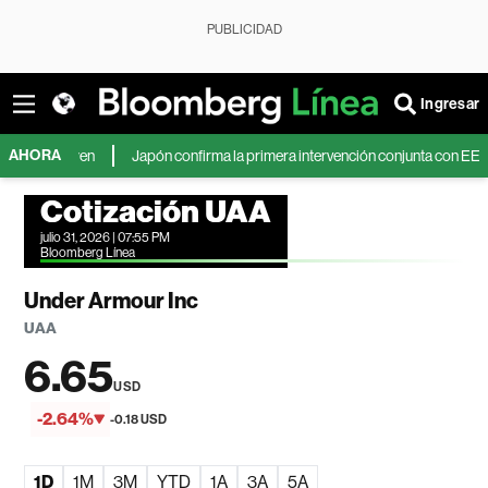
PUBLICIDAD
Ingresar
AHORA
 el yen
Japón confirma la primera intervención conjunta con EE.UU. en el
Cotización UAA
julio 31, 2026 | 07:55 PM
Bloomberg Línea
Under Armour Inc
UAA
6.65
USD
-2.64%
-0.18 USD
1D
1M
3M
YTD
1A
3A
5A