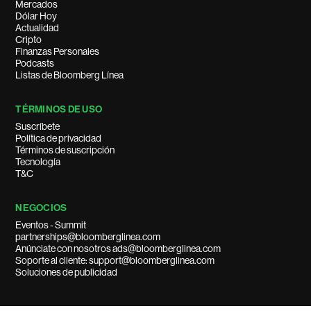
Mercados
Dólar Hoy
Actualidad
Cripto
Finanzas Personales
Podcasts
Listas de Bloomberg Línea
TÉRMINOS DE USO
Suscríbete
Política de privacidad
Términos de suscripción
Tecnología
T&C
NEGOCIOS
Eventos - Summit
partnerships@bloomberglinea.com
Anúnciate con nosotros ads@bloomberglinea.com
Soporte al cliente: support@bloomberglinea.com
Soluciones de publicidad