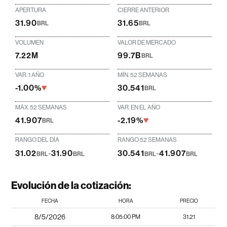
APERTURA
CIERRE ANTERIOR
31.90
31.65
BRL
BRL
VOLUMEN
VALOR DE MERCADO
7.22M
99.7B
BRL
VAR. 1 AÑO
MÍN. 52 SEMANAS
-1.00%
30.541
BRL
MÁX. 52 SEMANAS
VAR. EN EL AÑO
41.907
-2.19%
BRL
RANGO DEL DÍA
RANGO 52 SEMANAS
31.02
-
31.90
30.541
-
41.907
BRL
BRL
BRL
BRL
Evolución de la cotización:
FECHA
HORA
PRECIO
8/5/2026
8:05:00 PM
31.21