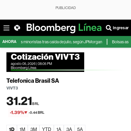
PUBLICIDAD
Ingresar
AHORA
res minoristas tras caída de julio, según JPMorgan
Bolsas asiáticas cae
Cotización VIVT3
agosto 05, 2026 | 08:05 PM
Bloomberg Línea
Telefonica Brasil SA
VIVT3
31.21
BRL
-1.39%
-0.44 BRL
1D
1M
3M
YTD
1A
3A
5A