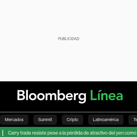
PUBLICIDAD
Mercados
Summit
Cripto
Latinoamérica
T
y trade resiste pese a la pérdida de atractivo del yen como fuente d
Green
Economía
Estilo de vida
Mundo
Videos