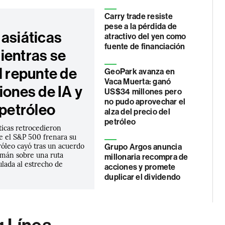
Carry trade resiste
pese a la pérdida de
 asiáticas
atractivo del yen como
fuente de financiación
ientras se
l repunte de
GeoPark avanza en
Vaca Muerta: ganó
iones de IA y
US$34 millones pero
no pudo aprovechar el
 petróleo
alza del precio del
petróleo
áticas retrocedieron
e el S&P 500 frenara su
róleo cayó tras un acuerdo
Grupo Argos anuncia
Omán sobre una ruta
millonaria recompra de
lada al estrecho de
acciones y promete
duplicar el dividendo