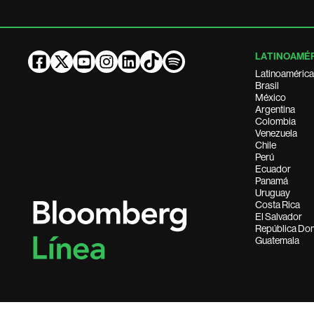
LATINOAMÉ
Latinoamérica
Brasil
México
Argentina
Colombia
Venezuela
Chile
Perú
Ecuador
Panamá
Uruguay
Costa Rica
El Salvador
República Do
Guatemala