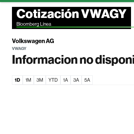
Cotización VWAGY
Bloomberg Línea
Volkswagen AG
VWAGY
Informacion no dispon
1D
1M
3M
YTD
1A
3A
5A