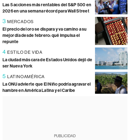
Las 5 acciones más rentables del S&P 500 en
2026 en una semana récord para Wall Street
3
MERCADOS
El precio del oro se dispara y va camino a su
mejor día desde febrero: qué impulsa el
repunte
4
ESTILO DE VIDA
La ciudad más cara de Estados Unidos dejó de
ser Nueva York
5
LATINOAMÉRICA
La ONU advierte que El Niño podría agravar el
hambre en América Latina y el Caribe
PUBLICIDAD