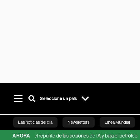
Seleccione un país
Las noticias del día
Newsletters
Línea Mundial
e frena el repunte de las acciones de IA y baja el petróleo
AHORA
Carr
Bloomberg 