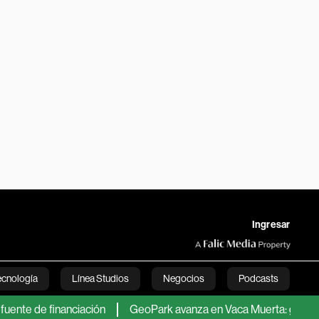
Ingresar
ecnología
Línea Studios
Negocios
Podcasts
e financiación
GeoPark avanza en Vaca Muerta: ganó US$34 mill
English