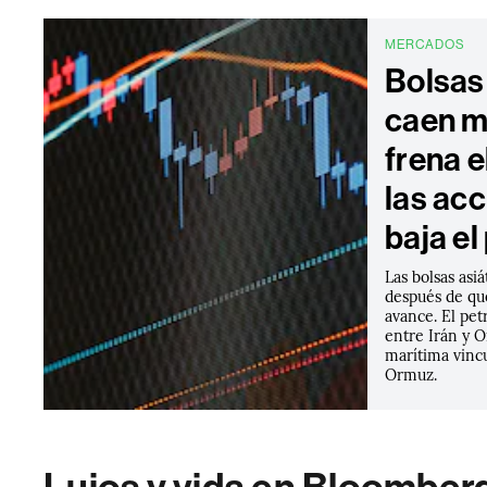
MERCADOS
Bolsas
caen m
frena e
las acc
baja el
Las bolsas asi
después de qu
avance. El pet
entre Irán y 
marítima vincu
Ormuz.