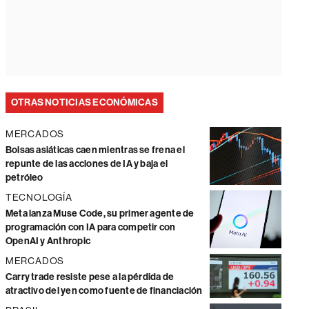
OTRAS NOTICIAS ECONÓMICAS
MERCADOS
Bolsas asiáticas caen mientras se frena el
repunte de las acciones de IA y baja el
petróleo
TECNOLOGÍA
Meta lanza Muse Code, su primer agente de
programación con IA para competir con
OpenAI y Anthropic
MERCADOS
Carry trade resiste pese a la pérdida de
atractivo del yen como fuente de financiación