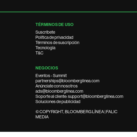
TÉRMINOS DE USO
Suscríbete
Política de privacidad
Términos de suscripción
Tecnología
T&C
NEGOCIOS
Eventos - Summit
partnerships@bloomberglinea.com
Anúnciate con nosotros
ads@bloomberglinea.com
Soporte al cliente: support@bloomberglinea.com
Soluciones de publicidad
© COPYRIGHT, BLOOMBERG LÍNEA | FALIC
MEDIA