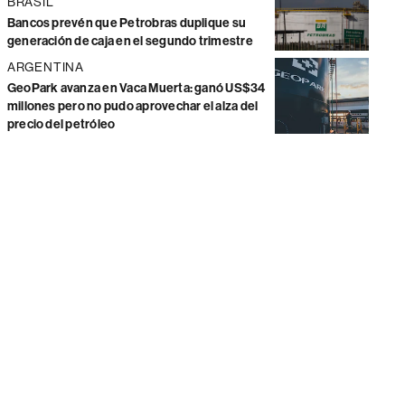
BRASIL
Bancos prevén que Petrobras duplique su
generación de caja en el segundo trimestre
ARGENTINA
GeoPark avanza en Vaca Muerta: ganó US$34
millones pero no pudo aprovechar el alza del
precio del petróleo