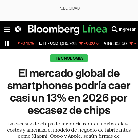
PUBLICIDAD
Ingresar
0.16%
ETH/USD
-0.20%
Visa
-2.15%
Merc
1,915.923
362.50
TECNOLOGÍA
El mercado global de
smartphones podría caer
casi un 13% en 2026 por
escasez de chips
La escasez de chips de memoria reduce envíos, eleva
costos y amenaza el modelo de negocio de fabricantes
como Xiaomi, Oppo y Apple, según firmas de