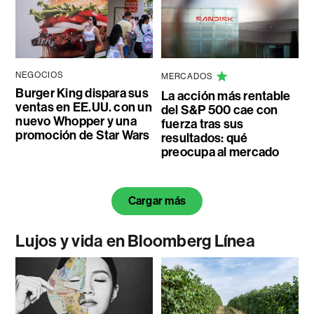
NEGOCIOS
MERCADOS
Burger King dispara sus
La acción más rentable
ventas en EE.UU. con un
del S&P 500 cae con
nuevo Whopper y una
fuerza tras sus
promoción de Star Wars
resultados: qué
preocupa al mercado
Cargar más
Lujos y vida en Bloomberg Línea