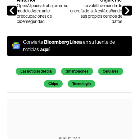
OpenAI pausa trabajos en su
La volátil demanda de
modelo Astra ante
energía de la IA está dañando
preocupaciones de
sus propios centros de
ciberseguridad
datos
Convierta
Bloomberg Línea
en su fuente de
noticias
aquí
Temas de este artículo
Las noticias del día
Smartphones
Celulares
Chips
Tecnologia
PUBLICIDAD