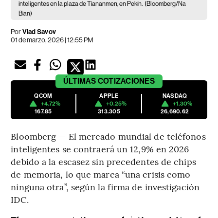
inteligentes en la plaza de Tiananmen, en Pekín.
(Bloomberg/Na
Bian)
Por
Vlad Savov
01 de marzo, 2026 | 12:55 PM
ÚLTIMAS
COTIZACIONES
QCOM
APPLE
NASDAQ
+4.72%
+0.25%
+1.30%
167.85
313.305
26,690.62
Bloomberg — El mercado mundial de teléfonos
inteligentes se contraerá un 12,9% en 2026
debido a la escasez sin precedentes de chips
de memoria, lo que marca “una crisis como
ninguna otra”, según la firma de investigación
IDC.