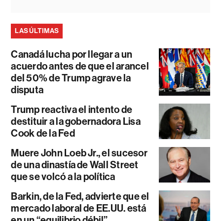
LAS ÚLTIMAS
Canadá lucha por llegar a un
acuerdo antes de que el arancel
del 50% de Trump agrave la
disputa
Trump reactiva el intento de
destituir a la gobernadora Lisa
Cook de la Fed
Muere John Loeb Jr., el sucesor
de una dinastía de Wall Street
que se volcó a la política
Barkin, de la Fed, advierte que el
mercado laboral de EE.UU. está
en un “equilibrio débil”