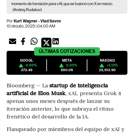
momento de transición para xAI, que se fusionó con X en marzo.
(Andrey Rudakov)
Por
Kurt Wagner - Vlad Savov
10 de julio, 2025 | 04:00 AM
ÚLTIMAS
COTIZACIONES
GOOGL
META
NASDAQ
0.00%
0.00%
+2.13%
373.49
590.06
25,913.90
Bloomberg — La
startup de inteligencia
artificial de Elon Musk
, xAI, presenta Grok 4
apenas unos meses después de lanzar su
iteración anterior, lo que subraya el ritmo
frenético del desarrollo de la IA.
Flanqueado por miembros del equipo de xAI y