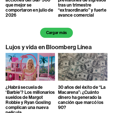
acciones del S&P 500
previsiones de ingresos
que mejor se
tras un trimestre
comportaron en julio de
“extraordinario” y fuerte
2026
avance comercial
Cargar más
Lujos y vida en Bloomberg Línea
¿Habrá secuela de
30 años del éxito de “La
‘Barbie’? Los millonarios
Macarena”: ¿Cuánto
sueldos de Margot
dinero ha generado la
Robbie y Ryan Gosling
canción que marcó los
complican una nueva
90?
película