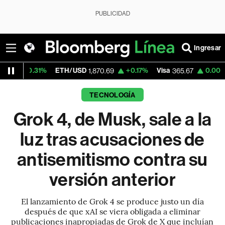
PUBLICIDAD
Ingresar
1%
ETH/USD
+0.17%
Visa
0.00%
MercadoL
1,870.69
365.67
TECNOLOGÍA
Grok 4, de Musk, sale a la
luz tras acusaciones de
antisemitismo contra su
versión anterior
El lanzamiento de Grok 4 se produce justo un día
después de que xAI se viera obligada a eliminar
publicaciones inapropiadas de Grok de X que incluían