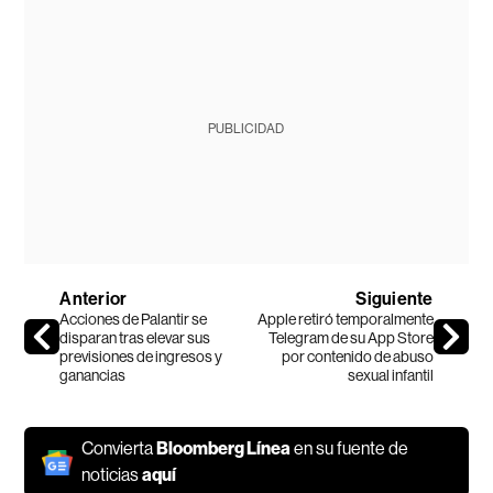
PUBLICIDAD
Anterior
Siguiente
Acciones de Palantir se
Apple retiró temporalmente
disparan tras elevar sus
Telegram de su App Store
previsiones de ingresos y
por contenido de abuso
ganancias
sexual infantil
Convierta
Bloomberg Línea
en su fuente de
noticias
aquí