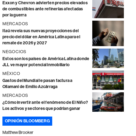
Exxon y Chevron advierten precios elevados
de combustibles ante refinerías afectadas
por la guerra
MERCADOS
Itaú revela sus nuevas proyecciones del
precio del dólar en América Latina para el
remate de 2026 y 2027
NEGOCIOS
Estos son los países de América Latina donde
JLL ve mayor potencial inmobiliario
MÉXICO
Gastos del Mundial le pasan factura a
Ollamani de Emilio Azcárraga
MERCADOS
¿Cómo invertir ante el fenómeno de El Niño?
Los activos y sectores que podrían ganar
OPINIÓN BLOOMBERG
Matthew Brooker