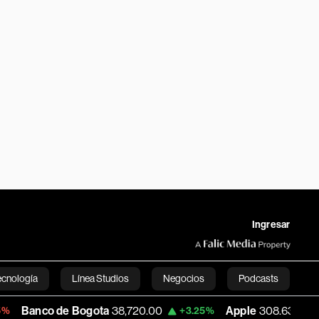
Ingresar
ecnología
Línea Studios
Negocios
Podcasts
 Bogota
38,720.00
Apple
308.63
USD C
+3.25%
-7.53%
English