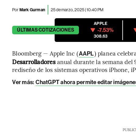
Por
Mark Gurman
25 de marzo, 2025 | 10:40 PM
APPLE
-7.53%
ÚLTIMAS
COTIZACIONES
308.63
Bloomberg — Apple Inc (
) planea celebr
AAPL
Desarrolladores
anual durante la semana del 9
rediseño de los sistemas operativos iPhone, i
Ver más
:
ChatGPT ahora permite editar imágenes
PUBLIC