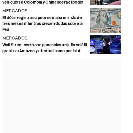
vehículos a Colombia y China lidera el podio
MERCADOS
El dólar registra su peor semana en más de
tres meses mientras crecen dudas sobre la
Fed
MERCADOS
Wall Street cerró con ganancias un julio volátil
gracias a Amazon y el entusiasmo por la IA