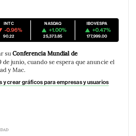
INTC
NASDAQ
IBOVESPA
-0.96%
+1.00%
+0.47%
90.22
25,373.85
177,999.00
ar su
Conferencia Mundial de
 de junio, cuando se espera que anuncie el
Pad y Mac.
 y crear gráficos para empresas y usuarios
IDAD