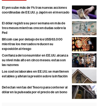
El yen sube más de 1% tras nuevas acciones
coordinadas de EE.UU. y Japón en el mercado
El dólar registra su peor semana en más de
tres meses mientras crecen dudas sobre la
Fed
Bitcoin cae por debajo de los US$63.000
mientras los mercados reducen su
exposición al riesgo
Confianza del consumidor en EE.UU. alcanza
su nivel más alto en cinco meses: estas son
las razones
Los costos laborales en EE.UU. se mantienen
estables y alivian la presión sobre la inflación
Detectan ventas del Tesoro para contener al
dólar en la pulseada por el precio de un bono