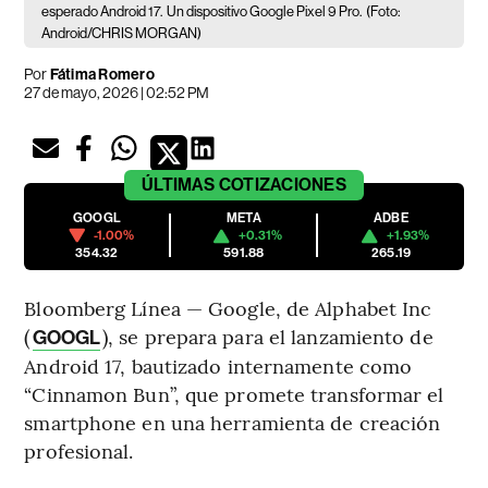
esperado Android 17.
Un dispositivo Google Pixel 9 Pro.
(Foto:
Android/CHRIS MORGAN)
Por
Fátima Romero
27 de mayo, 2026 | 02:52 PM
ÚLTIMAS
COTIZACIONES
GOOGL
META
ADBE
-1.00%
+0.31%
+1.93%
354.32
591.88
265.19
Bloomberg Línea — Google, de Alphabet Inc
(
), se prepara para el lanzamiento de
GOOGL
Android 17, bautizado internamente como
“Cinnamon Bun”, que promete transformar el
smartphone en una herramienta de creación
profesional.