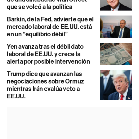
que se volcó a la política
Barkin, de la Fed, advierte que el
mercado laboral de EE.UU. está
en un “equilibrio débil”
Yen avanza tras el débil dato
laboral de EE.UU. y crece la
alerta por posible intervención
Trump dice que avanzan las
negociaciones sobre Ormuz
mientras Irán evalúa veto a
EE.UU.