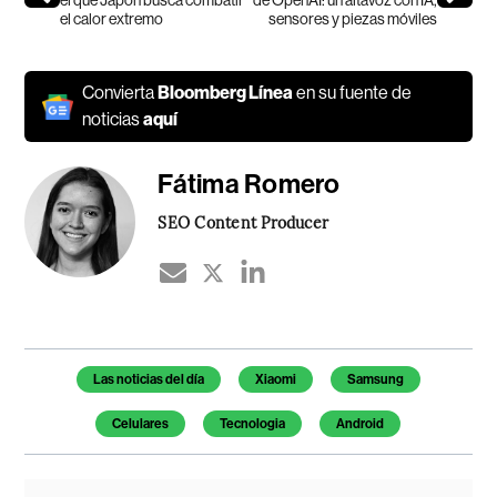
el que Japón busca combatir
de OpenAI: un altavoz con IA,
el calor extremo
sensores y piezas móviles
Convierta
Bloomberg Línea
en su fuente de
noticias
aquí
Fátima Romero
SEO Content Producer
Temas de este artículo
Las noticias del día
Xiaomi
Samsung
Celulares
Tecnologia
Android