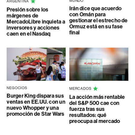
MUNDO
ARGENTINA
Irán dice que acuerdo
Presión sobre los
con Omán para
márgenes de
gestionar el estrecho de
MercadoLibre inquieta a
Ormuz está en su fase
inversores y acciones
final
caen en el Nasdaq
NEGOCIOS
MERCADOS
Burger King dispara sus
La acción más rentable
ventas en EE.UU. con un
del S&P 500 cae con
nuevo Whopper y una
fuerza tras sus
promoción de Star Wars
resultados: qué
preocupa al mercado