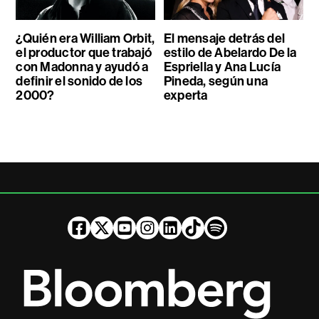
¿Quién era William Orbit,
El mensaje detrás del
el productor que trabajó
estilo de Abelardo De la
con Madonna y ayudó a
Espriella y Ana Lucía
definir el sonido de los
Pineda, según una
2000?
experta