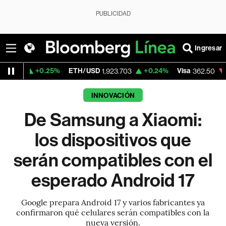
PUBLICIDAD
Ingresar
.25%
ETH/USD
+0.24%
Visa
-2.15%
Mer
1,923.703
362.50
INNOVACIÓN
De Samsung a Xiaomi:
los dispositivos que
serán compatibles con el
esperado Android 17
Google prepara Android 17 y varios fabricantes ya
confirmaron qué celulares serán compatibles con la
nueva versión.