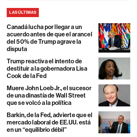
LAS ÚLTIMAS
Canadá lucha por llegar a un
acuerdo antes de que el arancel
del 50% de Trump agrave la
disputa
Trump reactiva el intento de
destituir a la gobernadora Lisa
Cook de la Fed
Muere John Loeb Jr., el sucesor
de una dinastía de Wall Street
que se volcó a la política
Barkin, de la Fed, advierte que el
mercado laboral de EE.UU. está
en un “equilibrio débil”