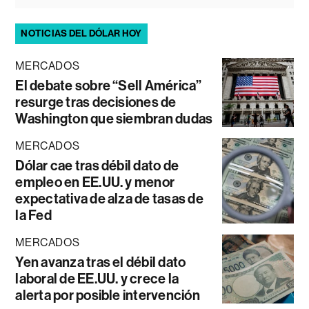
NOTICIAS DEL DÓLAR HOY
MERCADOS
El debate sobre “Sell América”
resurge tras decisiones de
Washington que siembran dudas
MERCADOS
Dólar cae tras débil dato de
empleo en EE.UU. y menor
expectativa de alza de tasas de
la Fed
MERCADOS
Yen avanza tras el débil dato
laboral de EE.UU. y crece la
alerta por posible intervención