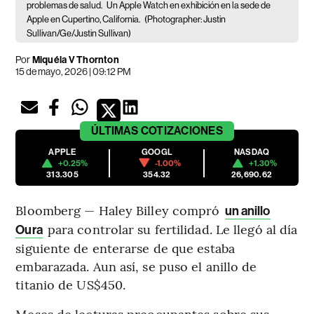
problemas de salud.
Un Apple Watch en exhibición en la sede de
Apple en Cupertino, California.
(Photographer: Justin
Sullivan/Ge/Justin Sullivan)
Por
Miquéla V Thornton
15 de mayo, 2026 | 09:12 PM
ÚLTIMAS
COTIZACIONES
APPLE
GOOGL
NASDAQ
+0.25%
-1.00%
+1.30%
313.305
354.32
26,690.62
Bloomberg — Haley Billey compró
un anillo
para controlar su fertilidad. Le llegó al día
Oura
siguiente de enterarse de que estaba
embarazada. Aun así, se puso el anillo de
titanio de US$450.
Meses de lecturas preocupantes sobre sus