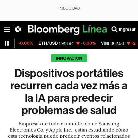
PUBLICIDAD
Ingresar
00%
ETH/USD
-0.00%
Visa
-2.15%
Mercad
1,913.94
362.50
INNOVACIÓN
Dispositivos portátiles
recurren cada vez más a
la IA para predecir
problemas de salud
Empresas de todo el mundo, como Samsung
Electronics Co. y Apple Inc., están estudiando cómo
esta tecnología puede predecir eventos relacionados