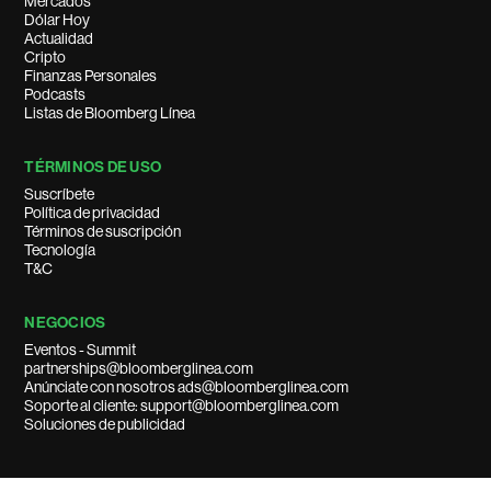
Mercados
Dólar Hoy
Actualidad
Cripto
Finanzas Personales
Podcasts
Listas de Bloomberg Línea
TÉRMINOS DE USO
Suscríbete
Política de privacidad
Términos de suscripción
Tecnología
T&C
NEGOCIOS
Eventos - Summit
partnerships@bloomberglinea.com
Anúnciate con nosotros ads@bloomberglinea.com
Soporte al cliente: support@bloomberglinea.com
Soluciones de publicidad