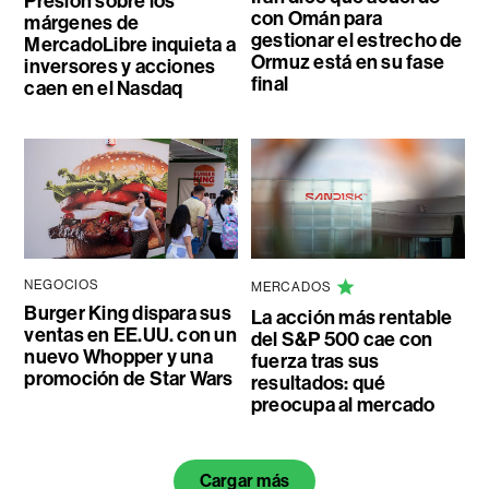
Presión sobre los
con Omán para
márgenes de
gestionar el estrecho de
MercadoLibre inquieta a
Ormuz está en su fase
inversores y acciones
final
caen en el Nasdaq
NEGOCIOS
MERCADOS
Burger King dispara sus
La acción más rentable
ventas en EE.UU. con un
del S&P 500 cae con
nuevo Whopper y una
fuerza tras sus
promoción de Star Wars
resultados: qué
preocupa al mercado
Cargar más