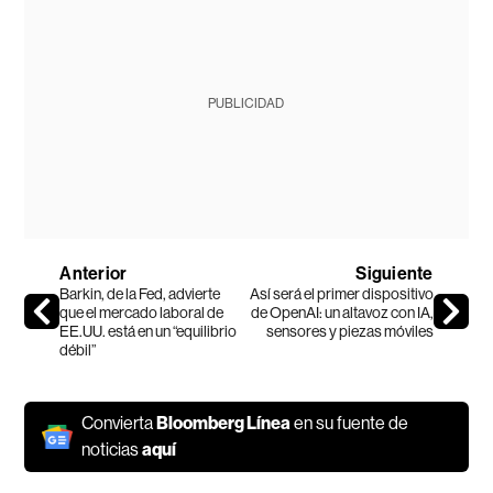
PUBLICIDAD
Anterior
Siguiente
Barkin, de la Fed, advierte
Así será el primer dispositivo
que el mercado laboral de
de OpenAI: un altavoz con IA,
EE.UU. está en un “equilibrio
sensores y piezas móviles
débil”
Convierta
Bloomberg Línea
en su fuente de
noticias
aquí