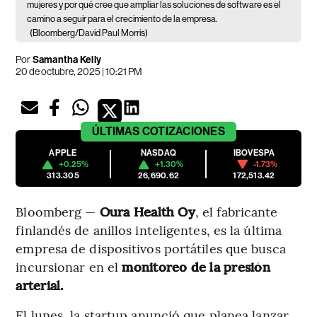
mujeres y por qué cree que ampliar las soluciones de software es el
camino a seguir para el crecimiento de la empresa.
(Bloomberg/David Paul Morris)
Por
Samantha Kelly
20 de octubre, 2025 | 10:21 PM
ÚLTIMAS
COTIZACIONES
APPLE
NASDAQ
IBOVESPA
+0.25%
+1.30%
-1.73%
313.305
26,690.62
172,513.42
Bloomberg —
Oura Health Oy
, el fabricante
finlandés de anillos inteligentes, es la última
empresa de dispositivos portátiles que busca
incursionar en el
monitoreo de la presión
arterial.
El lunes, la startup anunció que planea lanzar