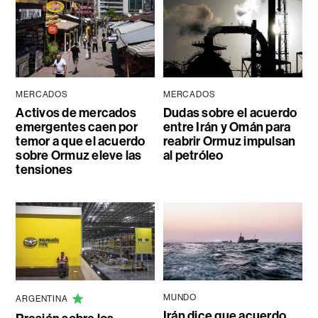
MERCADOS
MERCADOS
Activos de mercados
Dudas sobre el acuerdo
emergentes caen por
entre Irán y Omán para
temor a que el acuerdo
reabrir Ormuz impulsan
sobre Ormuz eleve las
al petróleo
tensiones
MUNDO
ARGENTINA
Irán dice que acuerdo