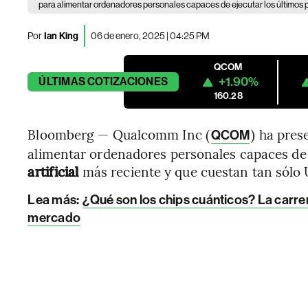
para alimentar ordenadores personales capaces de ejecutar los últimos pro
Por
Ian King
06 de enero, 2025 | 04:25 PM
QCOM
+1.90%
ÚLTIMAS
COTIZACIONES
160.28
Bloomberg — Qualcomm Inc (
) ha pre
QCOM
alimentar ordenadores personales capaces de 
artificial
más reciente y que cuestan tan sólo
Lea más:
¿Qué son los chips cuánticos? La carre
mercado