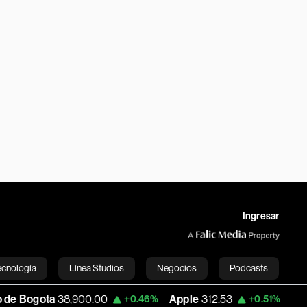
Ingresar
ecnología
Línea Studios
Negocios
Podcasts
8,900.00
Apple
312.53
USD COP
3,159.
+0.46%
+0.51%
English