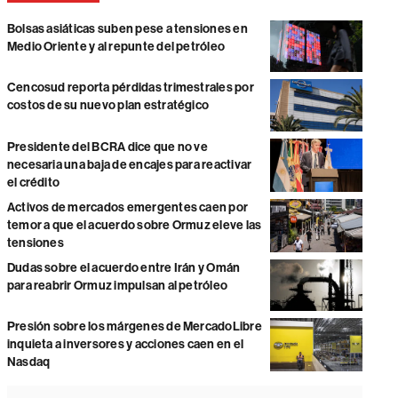
Bolsas asiáticas suben pese a tensiones en
Medio Oriente y al repunte del petróleo
Cencosud reporta pérdidas trimestrales por
costos de su nuevo plan estratégico
Presidente del BCRA dice que no ve
necesaria una baja de encajes para reactivar
el crédito
Activos de mercados emergentes caen por
temor a que el acuerdo sobre Ormuz eleve las
tensiones
Dudas sobre el acuerdo entre Irán y Omán
para reabrir Ormuz impulsan al petróleo
Presión sobre los márgenes de MercadoLibre
inquieta a inversores y acciones caen en el
Nasdaq