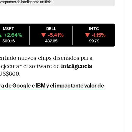
gramas de inteligencia artificial.
MSFT
DELL
INTC
+2.64%
-5.41%
-1.15%
500.16
437.65
99.79
sentado nuevos chips diseñados para
ejecutar el software de
inteligencia
 US$600.
ra de Google e IBM y el impactante valor de