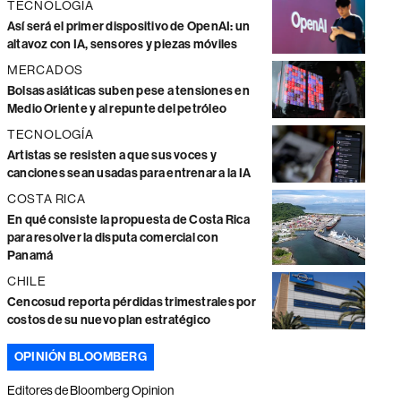
TECNOLOGÍA
Así será el primer dispositivo de OpenAI: un
altavoz con IA, sensores y piezas móviles
MERCADOS
Bolsas asiáticas suben pese a tensiones en
Medio Oriente y al repunte del petróleo
TECNOLOGÍA
Artistas se resisten a que sus voces y
canciones sean usadas para entrenar a la IA
COSTA RICA
En qué consiste la propuesta de Costa Rica
para resolver la disputa comercial con
Panamá
CHILE
Cencosud reporta pérdidas trimestrales por
costos de su nuevo plan estratégico
OPINIÓN BLOOMBERG
Editores de Bloomberg Opinion