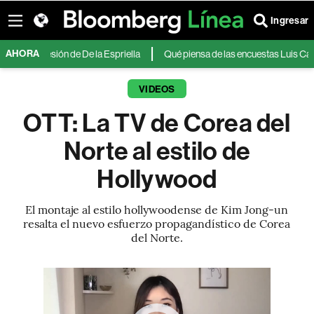
Ingresar
AHORA
sesión de De la Espriella
Qué piensa de las encuestas Luis Caputo y el me
VIDEOS
OTT: La TV de Corea del
Norte al estilo de
Hollywood
El montaje al estilo hollywoodense de Kim Jong-un
resalta el nuevo esfuerzo propagandístico de Corea
del Norte.