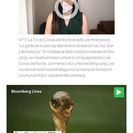
OTT: La TV de Corea del Norte al estilo de Hollywood
"La gente dice que hay elementos de edición de Top Gun
y Bollywood". El montaje al estilo hollywoodense de Kim
Jong-un resalta el nuevo esfuerzo propagandístico de
Corea del Norte. Jon Herskovitz y Rachel Minyoung Lee
conversan sobre la estrategia norcoreana en evolución
con Kurumi Mori.
(Spanish Bloomberg)