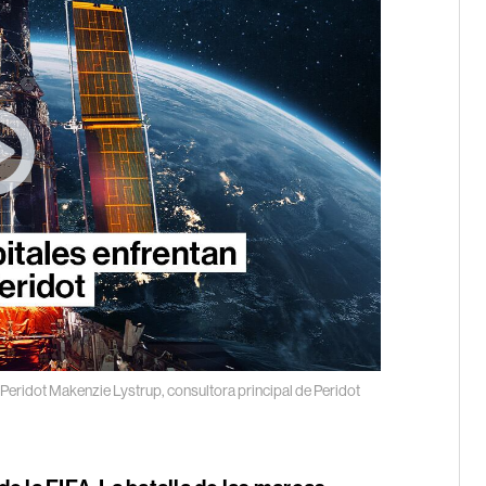
 Peridot
Makenzie Lystrup, consultora principal de Peridot