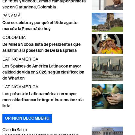
En fotos y videos: Lamine Yamal por primera
vez en Cartagena, Colombia
PANAMÁ
Qué se celebra y por qué el 15 de agosto
marcó a la Panamá de hoy
COLOMBIA
De Milei a Noboa: lista de presidentes que
asistirán a la posesión de De la Espriella
LATINOAMÉRICA
Los 5 países de América Latina con mayor
calidad de vida en 2026, según clasificación
de Wharton
LATINOAMÉRICA
Los países de Latinoamérica con mayor
morosidad bancaria: Argentina encabeza la
lista
OPINIÓN BLOOMBERG
Claudia Sahm