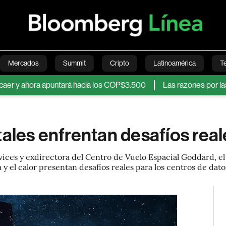
Mercados
Summit
Cripto
Latinoamérica
T
ora apuntará hacia los COP$3.500
Las razones por las que el p
Green
Economía
Estilo de vida
Mundo
Videos
tales enfrentan desafíos real
ices y exdirectora del Centro de Vuelo Espacial Goddard, el
a y el calor presentan desafíos reales para los centros de dat