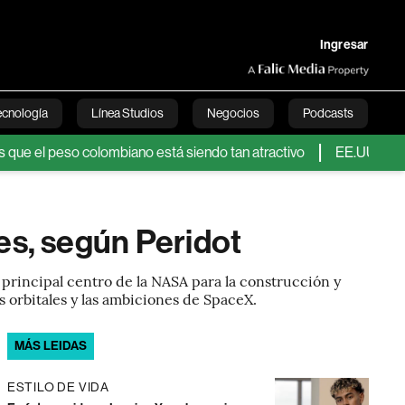
Ingresar
ecnología
Línea Studios
Negocios
Podcasts
eso colombiano está siendo tan atractivo
EE.UU. eximirá de pr
English
es, según Peridot
 principal centro de la NASA para la construcción y
os orbitales y las ambiciones de SpaceX.
MÁS LEIDAS
ESTILO DE VIDA