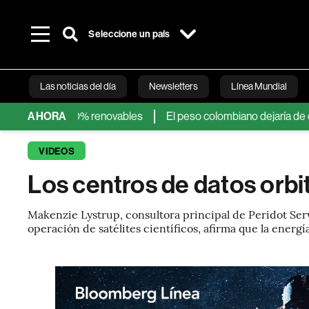
Seleccione un país
Las noticias del día
Newsletters
Línea Mundial
entes 100% renovables
AHORA
El peso colombiano dejaría de caer y ah
Bloomberg 
VIDEOS
Los centros de datos orbi
Makenzie Lystrup, consultora principal de Peridot Serv
operación de satélites científicos, afirma que la energí