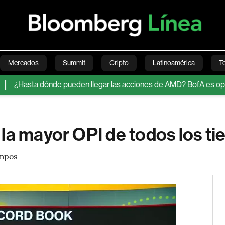
Mercados
Summit
Cripto
Latinoamérica
T
a dónde pueden llegar las acciones de AMD? BofA es optimista, pe
Green
Economía
Estilo de vida
Mundo
Videos
 la mayor OPI de todos los t
empos