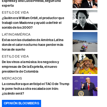
Espriella y Ana Lucía Pineda, según una
experta
ESTILO DE VIDA
¿Quién era William Orbit, el productor que
trabajó con Madonna y ayudó a definir el
sonido de los 2000?
LATINOAMÉRICA
Estas son las ciudades de América Latina
donde el calor nocturno hace perder más
horas de sueño
ESTILO DE VIDA
De los vinos a la música: los negocios y
empresas de De la Espriella, el nuevo
presidente de Colombia
MERCADOS
La consultora que anticipó el TACO de Trump
le pone fecha a otra escalada con Irán:
¿cuándo será?
OPINIÓN BLOOMBERG