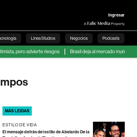
Ingresar
ecnología
Línea Studios
Negocios
Podcasts
ro advierte riesgos
Brasil deja al mercado mundial del azúcar
English
iempos
MÁS LEIDAS
ESTILO DE VIDA
El mensaje detrás del estilo de Abelardo De la