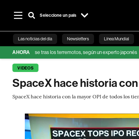
Seleccione un país
Las noticias del día
Newsletters
Línea Mundial
nstruirse tras los terremotos, según un experto japonés
AHORA
¿Hast
Bloomberg 
VIDEOS
SpaceX hace historia con
SpaceX hace historia con la mayor OPI de todos los ti