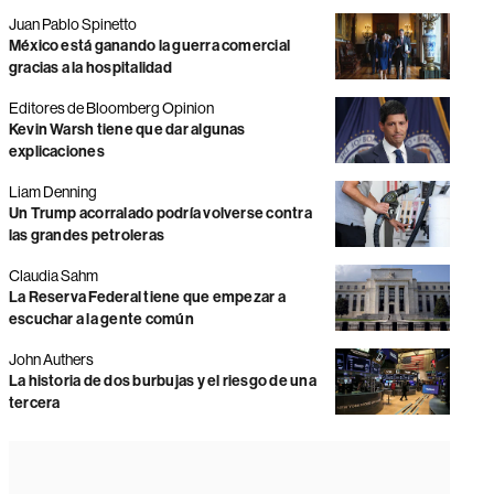
Juan Pablo Spinetto
México está ganando la guerra comercial
gracias a la hospitalidad
Editores de Bloomberg Opinion
Kevin Warsh tiene que dar algunas
explicaciones
Liam Denning
Un Trump acorralado podría volverse contra
las grandes petroleras
Claudia Sahm
La Reserva Federal tiene que empezar a
escuchar a la gente común
John Authers
La historia de dos burbujas y el riesgo de una
tercera