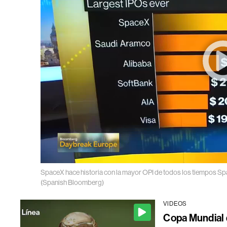
SpaceX hace historia con la mayor OPI de todos los tiempos
Spa
(Spanish Bloomberg)
VIDEOS
Copa Mundial d