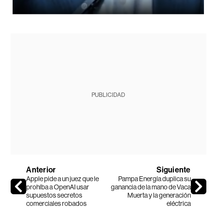
PUBLICIDAD
Anterior
Siguiente
Apple pide a un juez que le
Pampa Energía duplica su
prohíba a OpenAI usar
ganancia de la mano de Vaca
supuestos secretos
Muerta y la generación
comerciales robados
eléctrica