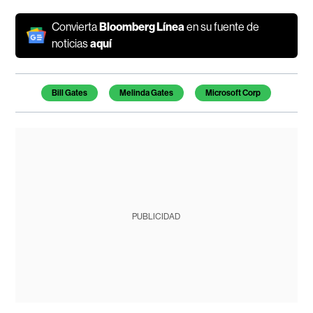
Convierta
Bloomberg Línea
en su fuente de
noticias
aquí
Temas de este artículo
Bill Gates
Melinda Gates
Microsoft Corp
PUBLICIDAD