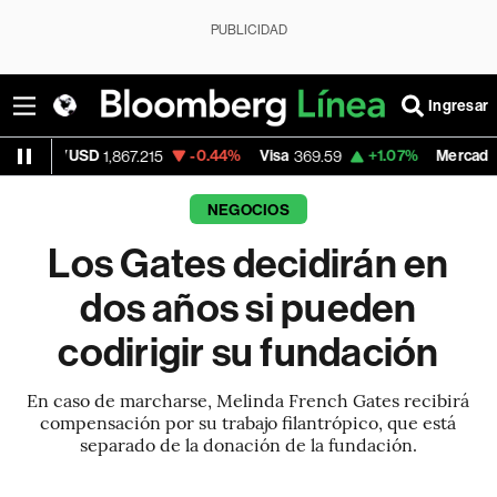
PUBLICIDAD
Ingresar
USD
-0.44%
Visa
+1.07%
MercadoLibre
1,867.215
369.59
1,89
NEGOCIOS
Los Gates decidirán en
dos años si pueden
codirigir su fundación
En caso de marcharse, Melinda French Gates recibirá
compensación por su trabajo filantrópico, que está
separado de la donación de la fundación.