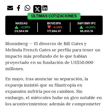
ÚLTIMAS
COTIZACIONES
NASDAQ
IBOVESPA
S&P/BMV IPC
+2.59%
-0.06%
+0.20%
26,584.99
177,894.97
66,833.16
Bloomberg — El divorcio de Bill Gates y
Melinda French Gates se perfila para tener un
impacto más profundo de lo que habían
proyectado en su fundación de US$50.000
millones.
En mayo, tras anunciar su separación, la
expareja insistió que su filantropía en
expansión sufriría pocos cambios. Sin
embargo, el miércoles hubo un giro notable en
los acontecimientos: además de comprometer