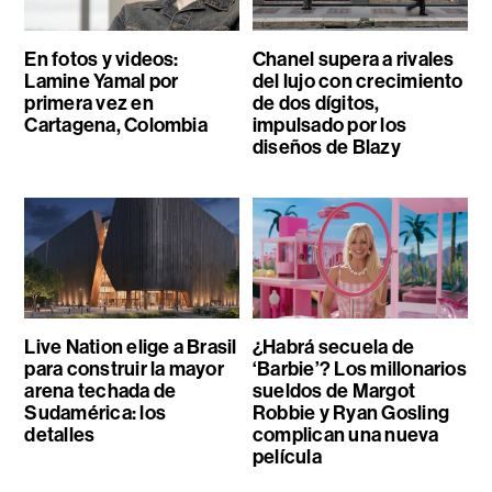
En fotos y videos:
Chanel supera a rivales
Lamine Yamal por
del lujo con crecimiento
primera vez en
de dos dígitos,
Cartagena, Colombia
impulsado por los
diseños de Blazy
Live Nation elige a Brasil
¿Habrá secuela de
para construir la mayor
‘Barbie’? Los millonarios
arena techada de
sueldos de Margot
Sudamérica: los
Robbie y Ryan Gosling
detalles
complican una nueva
película