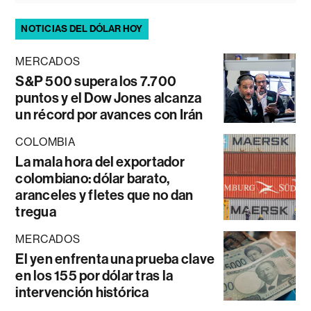
NOTICIAS DEL DÓLAR HOY
MERCADOS
S&P 500 supera los 7.700
puntos y el Dow Jones alcanza
un récord por avances con Irán
COLOMBIA
La mala hora del exportador
colombiano: dólar barato,
aranceles y fletes que no dan
tregua
MERCADOS
El yen enfrenta una prueba clave
en los 155 por dólar tras la
intervención histórica