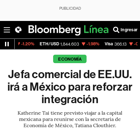
PUBLICIDAD
Ingresar
.20%
ETH/USD
-1.98%
Visa
-0.04%
Merca
1,844.603
366.13
ECONOMÍA
Jefa comercial de EE.UU.
irá a México para reforzar
integración
Katherine Tai tiene previsto viajar a la capital
mexicana para reunirse con la secretaria de
Economía de México, Tatiana Clouthier.