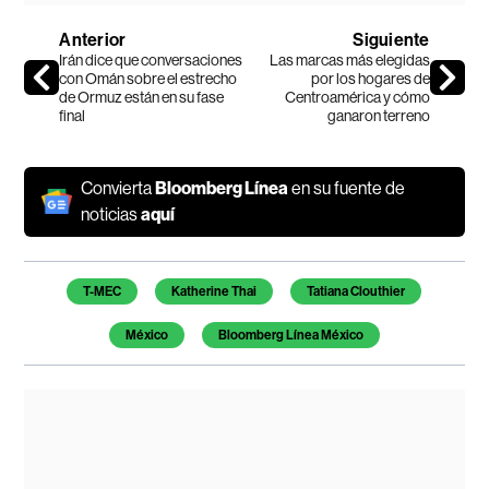
Anterior
Siguiente
Irán dice que conversaciones
Las marcas más elegidas
con Omán sobre el estrecho
por los hogares de
de Ormuz están en su fase
Centroamérica y cómo
final
ganaron terreno
Convierta
Bloomberg Línea
en su fuente de
noticias
aquí
Temas de este artículo
T-MEC
Katherine Thai
Tatiana Clouthier
México
Bloomberg Línea México