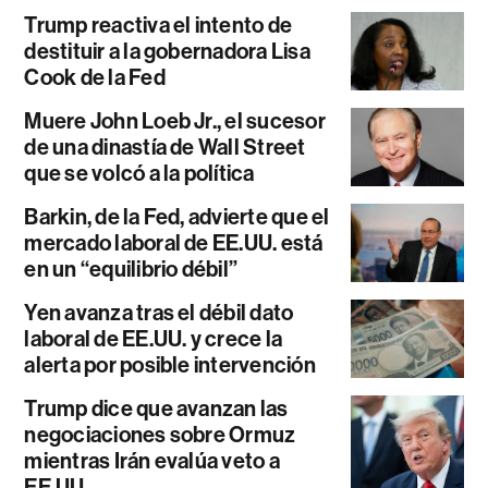
Trump reactiva el intento de
destituir a la gobernadora Lisa
Cook de la Fed
Muere John Loeb Jr., el sucesor
de una dinastía de Wall Street
que se volcó a la política
Barkin, de la Fed, advierte que el
mercado laboral de EE.UU. está
en un “equilibrio débil”
Yen avanza tras el débil dato
laboral de EE.UU. y crece la
alerta por posible intervención
Trump dice que avanzan las
negociaciones sobre Ormuz
mientras Irán evalúa veto a
EE.UU.