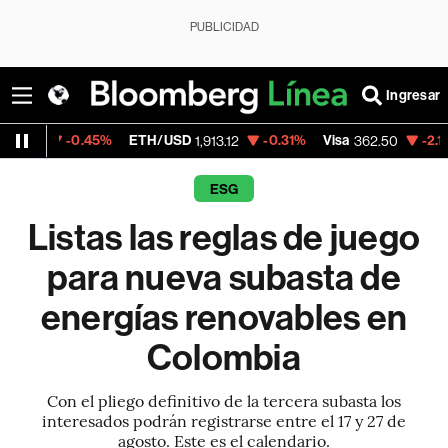
PUBLICIDAD
Ingresar
0.45%
ETH/USD
-0.31%
Visa
-2.15%
Mercad
1,913.12
362.50
ESG
Listas las reglas de juego
para nueva subasta de
energías renovables en
Colombia
Con el pliego definitivo de la tercera subasta los
interesados podrán registrarse entre el 17 y 27 de
agosto. Este es el calendario.