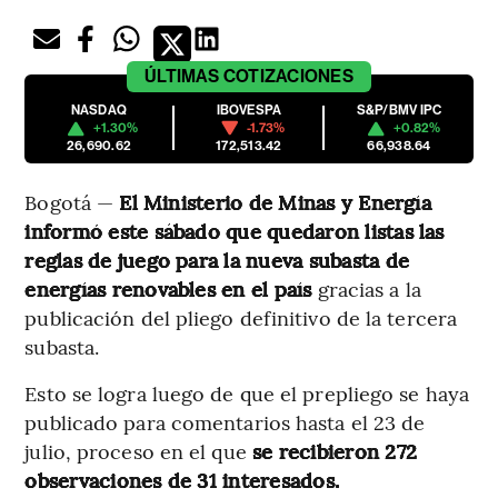
ÚLTIMAS
COTIZACIONES
NASDAQ
IBOVESPA
S&P/BMV IPC
+1.30%
-1.73%
+0.82%
26,690.62
172,513.42
66,938.64
Bogotá —
El Ministerio de Minas y Energía
informó este sábado que quedaron listas las
reglas de juego para la nueva subasta de
energías renovables en el país
gracias a la
publicación del pliego definitivo de la tercera
subasta.
Esto se logra luego de que el prepliego se haya
publicado para comentarios hasta el 23 de
julio, proceso en el que
se recibieron 272
observaciones de 31 interesados.