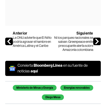
Anterior
Siguiente
La ONU advierte que El Niño
Ni los parques nacionales se
podría agravar el hambre en
salvan: Greenpeace emite
América Latina y el Caribe
preocupante alerta sobre
Amazonía colombiana
Convierta
Bloomberg Línea
en su fuente de
noticias
aquí
Temas de este artículo
Ministerio de Minas y Energía
Energías renovables
Diego Mesa