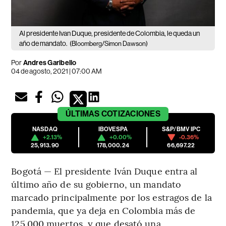
Al presidente Ivan Duque, presidente de Colombia, le queda un
año de mandato.
(Bloomberg/Simon Dawson)
Por
Andres Garibello
04 de agosto, 2021 | 07:00 AM
ÚLTIMAS
COTIZACIONES
NASDAQ
IBOVESPA
S&P/BMV IPC
+2.13%
+0.00%
-0.36%
25,913.90
178,000.24
66,697.22
Bogotá — El presidente Iván Duque entra al
último año de su gobierno, un mandato
marcado principalmente por los estragos de la
pandemia, que ya deja en Colombia más de
125.000 muertos, y que desató una