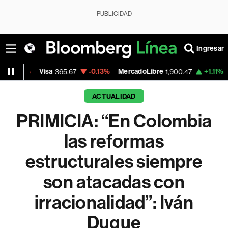
PUBLICIDAD
Ingresar
Visa
-0.13%
MercadoLibre
+1.11%
Banco de 
365.67
1,900.47
ACTUALIDAD
PRIMICIA: “En Colombia
las reformas
estructurales siempre
son atacadas con
irracionalidad”: Iván
Duque