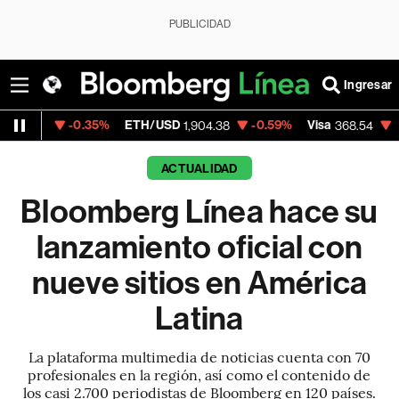
PUBLICIDAD
Ingresar
-0.35%
ETH/USD
-0.59%
Visa
-0.28%
Mer
1,904.38
368.54
ACTUALIDAD
Bloomberg Línea hace su
lanzamiento oficial con
nueve sitios en América
Latina
La plataforma multimedia de noticias cuenta con 70
profesionales en la región, así como el contenido de
los casi 2.700 periodistas de Bloomberg en 120 países.