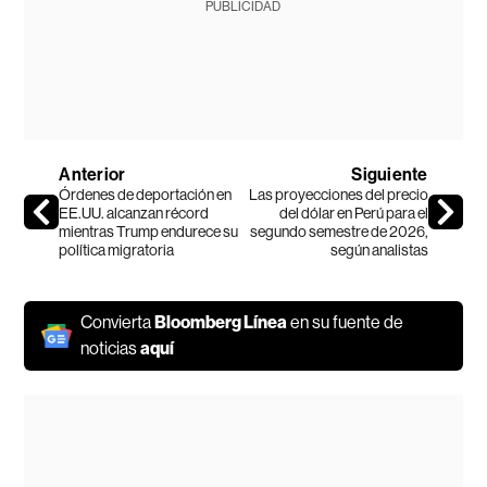
PUBLICIDAD
Anterior
Siguiente
Órdenes de deportación en
Las proyecciones del precio
EE.UU. alcanzan récord
del dólar en Perú para el
mientras Trump endurece su
segundo semestre de 2026,
política migratoria
según analistas
Convierta
Bloomberg Línea
en su fuente de
noticias
aquí