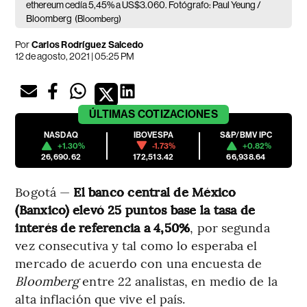
ethereum cedía 5,45% a US$3.060. Fotógrafo: Paul Yeung /
Bloomberg
(Bloomberg)
Por
Carlos Rodríguez Salcedo
12 de agosto, 2021 | 05:25 PM
ÚLTIMAS
COTIZACIONES
NASDAQ
IBOVESPA
S&P/BMV IPC
+1.30%
-1.73%
+0.82%
26,690.62
172,513.42
66,938.64
Bogotá —
El banco central de México
(Banxico) elevó 25 puntos base la tasa de
interés de referencia a 4,50%
, por segunda
vez consecutiva y tal como lo esperaba el
mercado de acuerdo con una encuesta de
Bloomberg
entre 22 analistas, en medio de la
alta inflación que vive el país.