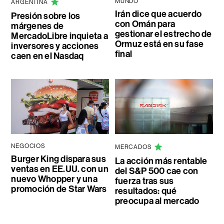
MUNDO
ARGENTINA
Irán dice que acuerdo
Presión sobre los
con Omán para
márgenes de
gestionar el estrecho de
MercadoLibre inquieta a
Ormuz está en su fase
inversores y acciones
final
caen en el Nasdaq
NEGOCIOS
MERCADOS
Burger King dispara sus
La acción más rentable
ventas en EE.UU. con un
del S&P 500 cae con
nuevo Whopper y una
fuerza tras sus
promoción de Star Wars
resultados: qué
preocupa al mercado