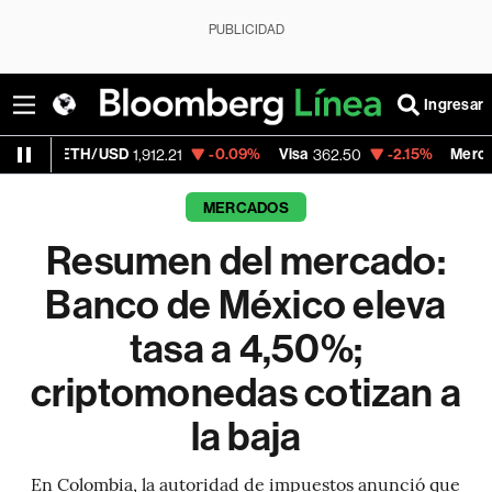
PUBLICIDAD
Ingresar
/USD
-0.09%
Visa
-2.15%
MercadoLibre
1,912.21
362.50
1,821
MERCADOS
Resumen del mercado:
Banco de México eleva
tasa a 4,50%;
criptomonedas cotizan a
la baja
En Colombia, la autoridad de impuestos anunció que