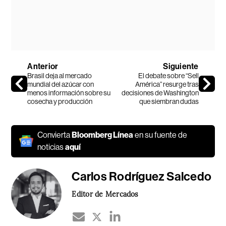
Anterior
Siguiente
Brasil deja al mercado
El debate sobre “Sell
mundial del azúcar con
América” resurge tras
menos información sobre su
decisiones de Washington
cosecha y producción
que siembran dudas
Convierta
Bloomberg Línea
en su fuente de
noticias
aquí
Carlos Rodríguez Salcedo
Editor de Mercados