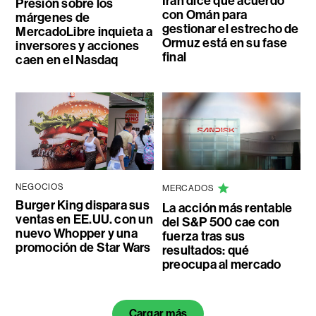
Irán dice que acuerdo
Presión sobre los
con Omán para
márgenes de
gestionar el estrecho de
MercadoLibre inquieta a
Ormuz está en su fase
inversores y acciones
final
caen en el Nasdaq
NEGOCIOS
MERCADOS
Burger King dispara sus
La acción más rentable
ventas en EE.UU. con un
del S&P 500 cae con
nuevo Whopper y una
fuerza tras sus
promoción de Star Wars
resultados: qué
preocupa al mercado
Cargar más