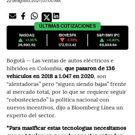
22 de agosto, 2021 | 07:00 AM
ÚLTIMAS
COTIZACIONES
NASDAQ
IBOVESPA
S&P/BMV IPC
+1.30%
-1.73%
+0.82%
26,690.62
172,513.42
66,938.64
Bogotá — Las ventas de autos eléctricos e
híbridos en Colombia,
que pasaron de 136
vehículos en 2018 a 1.047 en 2020
, son
“alentadoras” pero “siguen siendo bajas” frente
al mercado total, por lo que se requiere seguir
“robusteciendo” la política nacional con
nuevos incentivos, dijo a Bloomberg Línea un
experto del sector.
“Para masificar estas tecnologías necesitamos