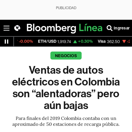
PUBLICIDAD
Ingresar
00%
ETH/USD
+0.30%
Visa
-2.15%
Mercado
1,919.74
362.50
NEGOCIOS
Ventas de autos
eléctricos en Colombia
son “alentadoras” pero
aún bajas
Para finales del 2019 Colombia contaba con un
aproximado de 50 estaciones de recarga pública.