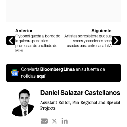
Anterior
Siguiente
Flybondi queda al borde de
Artistas se resisten a que sus
la quiebra pese a las
voces y canciones sean
promesas de un aliado de
usadas para entrenar a la IA
Milei
Convierta
Bloomberg Línea
en su fuente de
noticias
aquí
Daniel Salazar Castellanos
Assistant Editor, Pan Regional and Special
Projects