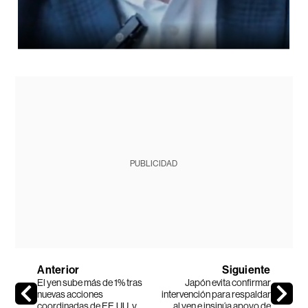
PUBLICIDAD
Anterior
Siguiente
El yen sube más de 1% tras
Japón evita confirmar
nuevas acciones
intervención para respaldar
coordinadas de EE.UU. y
al yen e insinúa apoyo de