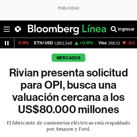
PUBLICIDAD
Ingresar
11%
ETH/USD
+0.15%
Visa
-0.04%
Mercad
1,863.348
366.13
MERCADOS
Rivian presenta solicitud
para OPI, busca una
valuación cercana a los
US$80.000 millones
El fabricante de camionetas eléctricas está respaldado
por Amazon y Ford.