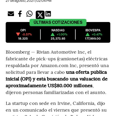
27 de agosto, 2021 | 02:04 PM
ÚLTIMAS
COTIZACIONES
OPI
NASDAQ
IBOVESPA
-0.57%
+1.00%
+0.47%
18.325
25,373.85
177,999.00
Bloomberg — Rivian Automotive Inc, el
fabricante de pick-ups (camionetas) eléctricas
respaldada por Amazon.com Inc, presentó una
solicitud para llevar a cabo
una oferta pública
inicial (OPI) y está buscando una valuación de
aproximadamente US$80.000 millones
,
dijeron personas familiarizadas con el asunto.
La startup con sede en Irvine, California, dijo
en un comunicado el viernes que presentó su