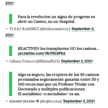
2021
Para la revolución un signo de progreso es
abrir un Casino, no un Hospital
— TULIO RAMIREZ (@tulioramirezc)
September 2,
2021
REACTIVEN los transplantes NO los casinos…
pic.twitter.com/1fb7R58Pb2
— Liliana Franco (@lilianaf523)
September 2, 2021
Algo es seguro, las crupiers de los 30 casinos
permisados seguramente ganarán entre 50 y
100 veces mas que un Profesor Titular con
Doctorado y múltiples publicaciones.
El socialismo -o sucialismo- es así.
— ᴇᴅɢᴀʀᴅ ᴅᴇᴄᴇɴᴀ ❁ (@ejdecena)
September 2, 2021