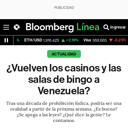
PUBLICIDAD
Ingresar
ETH/USD
+2.19%
Visa
-0.25%
MercadoLi
1,916.425
368.665
ACTUALIDAD
¿Vuelven los casinos y las
salas de bingo a
Venezuela?
Tras una década de prohibición lúdica, podría ser una
realidad a partir de la próxima semana. ¿Es bueno?
¿Se apega a las leyes? ¿Qué dice la gente? Le
contamos.