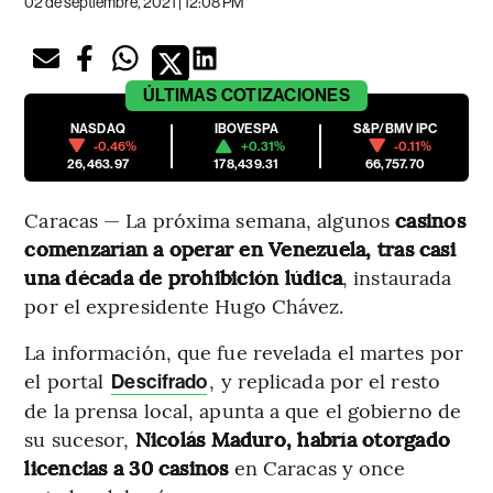
02 de septiembre, 2021 | 12:08 PM
ÚLTIMAS
COTIZACIONES
NASDAQ
IBOVESPA
S&P/BMV IPC
-0.46%
+0.31%
-0.11%
26,463.97
178,439.31
66,757.70
Caracas — La próxima semana, algunos
casinos
comenzarían a operar en Venezuela, tras casi
una década de prohibición lúdica
, instaurada
por el expresidente Hugo Chávez.
La información, que fue revelada el martes por
el portal
, y replicada por el resto
Descifrado
de la prensa local, apunta a que el gobierno de
su sucesor,
Nicolás Maduro, habría otorgado
licencias a 30 casinos
en Caracas y once