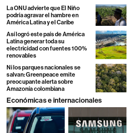
La ONU advierte que El Niño
podría agravar el hambre en
América Latina y el Caribe
Así logró este país de América
Latina generar toda su
electricidad con fuentes 100%
renovables
Ni los parques nacionales se
salvan: Greenpeace emite
preocupante alerta sobre
Amazonía colombiana
Económicas e internacionales