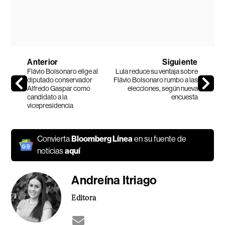
Anterior
Siguiente
Flávio Bolsonaro elige al
Lula reduce su ventaja sobre
diputado conservador
Flávio Bolsonaro rumbo a las
Alfredo Gaspar como
elecciones, según nueva
candidato a la
encuesta
vicepresidencia
Convierta
Bloomberg Línea
en su fuente de
noticias
aquí
Andreína Itriago
Editora