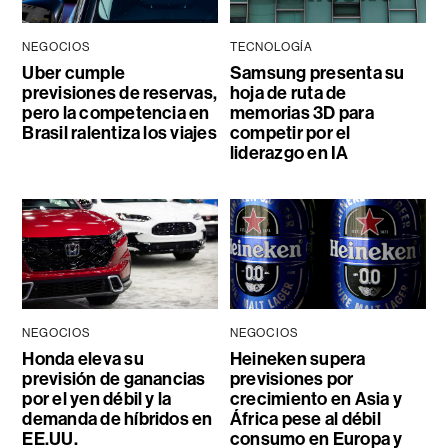
NEGOCIOS
TECNOLOGÍA
Uber cumple
Samsung presenta su
previsiones de reservas,
hoja de ruta de
pero la competencia en
memorias 3D para
Brasil ralentiza los viajes
competir por el
liderazgo en IA
NEGOCIOS
NEGOCIOS
Honda eleva su
Heineken supera
previsión de ganancias
previsiones por
por el yen débil y la
crecimiento en Asia y
demanda de híbridos en
África pese al débil
EE.UU.
consumo en Europa y