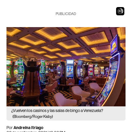
21
PUBLICIDAD
¿Vuelven los casinos y las salas de bingo a Venezuela?
(Bloomberg/Roger Kisby)
Por
Andreína Itriago