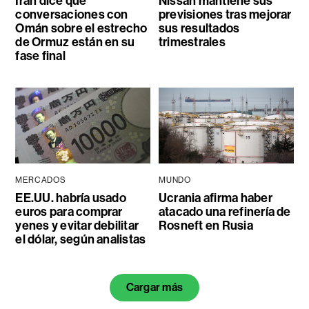
Irán dice que
Nissan mantiene sus
conversaciones con
previsiones tras mejorar
Omán sobre el estrecho
sus resultados
de Ormuz están en su
trimestrales
fase final
MERCADOS
MUNDO
EE.UU. habría usado
Ucrania afirma haber
euros para comprar
atacado una refinería de
yenes y evitar debilitar
Rosneft en Rusia
el dólar, según analistas
Cargar más