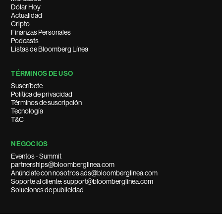
Dólar Hoy
Actualidad
Cripto
Finanzas Personales
Podcasts
Listas de Bloomberg Línea
TÉRMINOS DE USO
Suscríbete
Política de privacidad
Términos de suscripción
Tecnología
T&C
NEGOCIOS
Eventos - Summit
partnerships@bloomberglinea.com
Anúnciate con nosotros ads@bloomberglinea.com
Soporte al cliente: support@bloomberglinea.com
Soluciones de publicidad