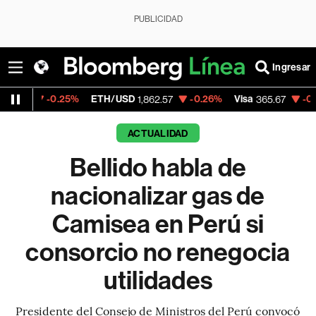
PUBLICIDAD
Ingresar
.25%
ETH/USD
-0.26%
Visa
-0.13%
Mercad
1,862.57
365.67
ACTUALIDAD
Bellido habla de
nacionalizar gas de
Camisea en Perú si
consorcio no renegocia
utilidades
Presidente del Consejo de Ministros del Perú convocó