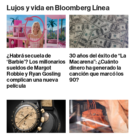
Lujos y vida en Bloomberg Línea
¿Habrá secuela de
30 años del éxito de “La
‘Barbie’? Los millonarios
Macarena”: ¿Cuánto
sueldos de Margot
dinero ha generado la
Robbie y Ryan Gosling
canción que marcó los
complican una nueva
90?
película