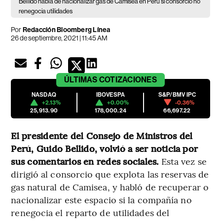
Bellido habla de nacionalizar gas de Camisea en Perú si consorcio no
renegocia utilidades
Por
Redacción Bloomberg Línea
26 de septiembre, 2021 | 11:45 AM
ÚLTIMAS
COTIZACIONES
NASDAQ
IBOVESPA
S&P/BMV IPC
+2.13%
+0.00%
-0.36%
25,913.90
178,000.24
66,697.22
El presidente del Consejo de Ministros del
Perú, Guido Bellido, volvió a ser noticia por
sus comentarios en redes sociales.
Esta vez se
dirigió al consorcio que explota las reservas de
gas natural de Camisea, y habló de recuperar o
nacionalizar este espacio si la compañía no
renegocia el reparto de utilidades del