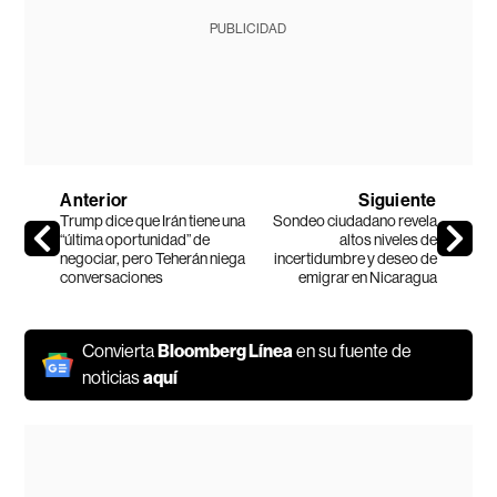
PUBLICIDAD
Anterior
Siguiente
Trump dice que Irán tiene una
Sondeo ciudadano revela
“última oportunidad” de
altos niveles de
negociar, pero Teherán niega
incertidumbre y deseo de
conversaciones
emigrar en Nicaragua
Convierta
Bloomberg Línea
en su fuente de
noticias
aquí