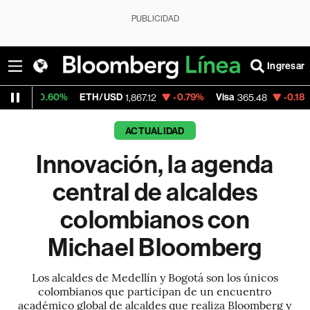
PUBLICIDAD
Ingresar
%
ETH/USD
-0.79%
Visa
-0.18%
MercadoLi
1,867.12
365.48
ACTUALIDAD
Innovación, la agenda
central de alcaldes
colombianos con
Michael Bloomberg
Los alcaldes de Medellín y Bogotá son los únicos
colombianos que participan de un encuentro
académico global de alcaldes que realiza Bloomberg y