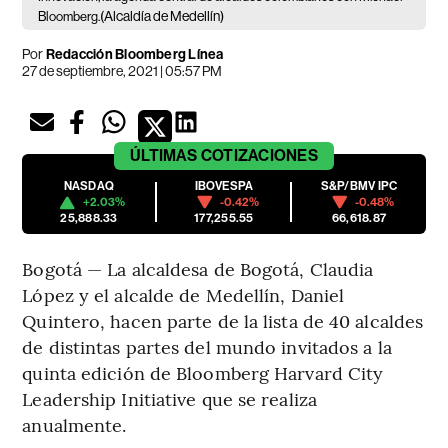
(Alcaldía de Medellín)
Bloomberg.
Por
Redacción Bloomberg Línea
27 de septiembre, 2021 | 05:57 PM
ÚLTIMAS
COTIZACIONES
NASDAQ
IBOVESPA
S&P/BMV IPC
+2.03%
-0.42%
-0.48%
25,888.33
177,255.55
66,618.87
Bogotá — La alcaldesa de Bogotá, Claudia
López y el alcalde de Medellín, Daniel
Quintero, hacen parte de la lista de 40 alcaldes
de distintas partes del mundo invitados a la
quinta edición de Bloomberg Harvard City
Leadership Initiative que se realiza
anualmente.