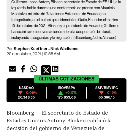
Guillermo Lasso
Antony Blinken, secretario de Estado de EE. UU., a la
izquierda, habla durante una conferencia de prensa con Mauricio
Montalvo, ministro de Relaciones Exteriores de Ecuador, no
fotografiado, en el palacio presidencial en Quito, Ecuador, el martes
19 de octubre de 2021. Blinken y el presidente de Ecuador, Guillermo
Lasso, iniciaron conversaciones sobre la cooperación bilateral,
incluyendo la seguridad y la migración.
(Bloomberg/Johis Alarcon)
Por
Stephan Kueffner - Nick Wadhams
20 de octubre, 2021 | 10:56 AM
ÚLTIMAS
COTIZACIONES
NASDAQ
IBOVESPA
S&P/BMV IPC
-0.06%
+0.17%
-0.19%
26,348.35
175,853.08
66,396.15
Bloomberg — El secretario de Estado de
Estados Unidos Antony Blinken calificó la
decisión del gobierno de Venezuela de