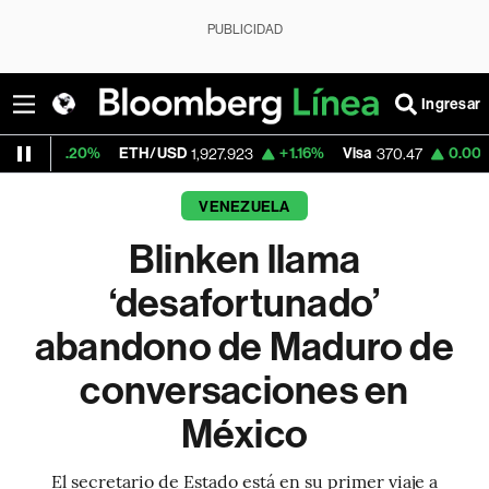
PUBLICIDAD
Ingresar
0%
ETH/USD
+1.16%
Visa
0.00%
Mercado
1,927.923
370.47
VENEZUELA
Blinken llama
‘desafortunado’
abandono de Maduro de
conversaciones en
México
El secretario de Estado está en su primer viaje a