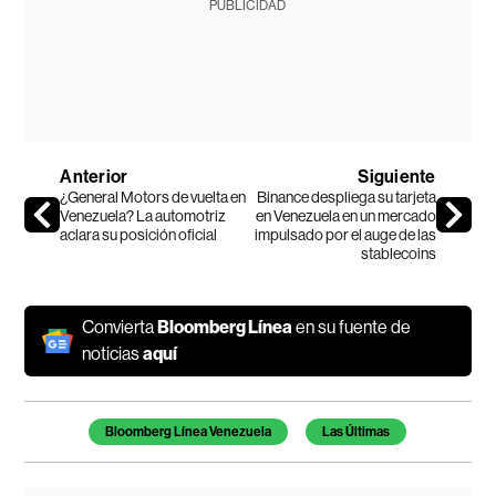
PUBLICIDAD
Anterior
Siguiente
¿General Motors de vuelta en
Binance despliega su tarjeta
Venezuela? La automotriz
en Venezuela en un mercado
aclara su posición oficial
impulsado por el auge de las
stablecoins
Convierta
Bloomberg Línea
en su fuente de
noticias
aquí
Temas de este artículo
Bloomberg Línea Venezuela
Las Últimas