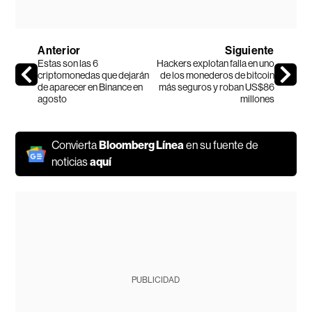
Anterior
Siguiente
Estas son las 6
Hackers explotan falla en uno
criptomonedas que dejarán
de los monederos de bitcoin
de aparecer en Binance en
más seguros y roban US$86
agosto
millones
Convierta
Bloomberg Línea
en su fuente de
noticias
aquí
PUBLICIDAD