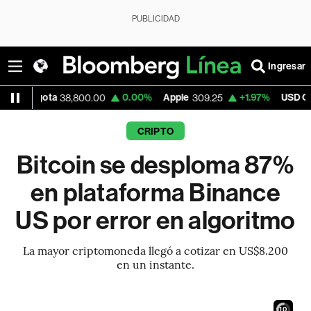
PUBLICIDAD
Ingresar
a
0.00%
Apple
+1.97%
USD COP
38,800.00
309.25
3,195.99
CRIPTO
Bitcoin se desploma 87%
en plataforma Binance
US por error en algoritmo
La mayor criptomoneda llegó a cotizar en US$8.200
en un instante.
9