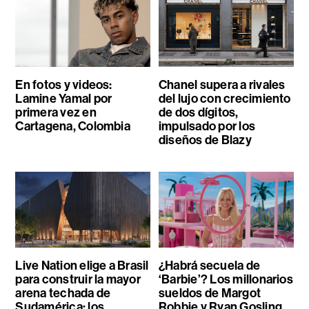
En fotos y videos:
Chanel supera a rivales
Lamine Yamal por
del lujo con crecimiento
primera vez en
de dos dígitos,
Cartagena, Colombia
impulsado por los
diseños de Blazy
Live Nation elige a Brasil
¿Habrá secuela de
para construir la mayor
‘Barbie’? Los millonarios
arena techada de
sueldos de Margot
Sudamérica: los
Robbie y Ryan Gosling