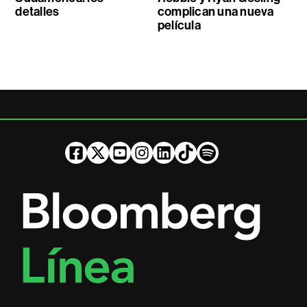
detalles
complican una nueva
película