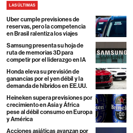
LAS ÚLTIMAS
Uber cumple previsiones de
reservas, pero la competencia
en Brasil ralentiza los viajes
Samsung presenta su hoja de
ruta de memorias 3D para
competir por el liderazgo en IA
Honda eleva su previsión de
ganancias por el yen débil y la
demanda de híbridos en EE.UU.
Heineken supera previsiones por
crecimiento en Asia y África
pese al débil consumo en Europa
y América
Acciones asiáticas avanzan por