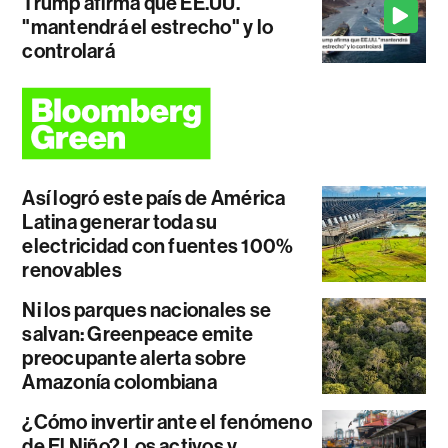
Trump afirma que EE.UU.
"mantendrá el estrecho" y lo
controlará
Así logró este país de América
Latina generar toda su
electricidad con fuentes 100%
renovables
Ni los parques nacionales se
salvan: Greenpeace emite
preocupante alerta sobre
Amazonía colombiana
¿Cómo invertir ante el fenómeno
de El Niño? Los activos y