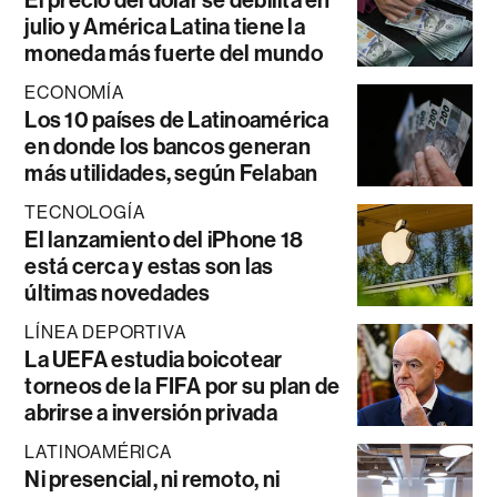
El precio del dólar se debilita en
julio y América Latina tiene la
moneda más fuerte del mundo
ECONOMÍA
Los 10 países de Latinoamérica
en donde los bancos generan
más utilidades, según Felaban
TECNOLOGÍA
El lanzamiento del iPhone 18
está cerca y estas son las
últimas novedades
LÍNEA DEPORTIVA
La UEFA estudia boicotear
torneos de la FIFA por su plan de
abrirse a inversión privada
LATINOAMÉRICA
Ni presencial, ni remoto, ni