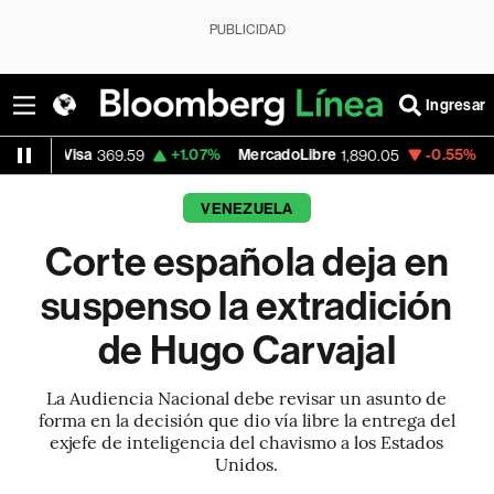
PUBLICIDAD
Ingresar
sa
+1.07%
MercadoLibre
-0.55%
Banco de 
369.59
1,890.05
VENEZUELA
Corte española deja en
suspenso la extradición
de Hugo Carvajal
La Audiencia Nacional debe revisar un asunto de
forma en la decisión que dio vía libre la entrega del
exjefe de inteligencia del chavismo a los Estados
Unidos.