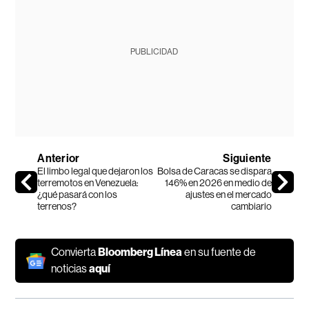
PUBLICIDAD
Anterior
Siguiente
El limbo legal que dejaron los
Bolsa de Caracas se dispara
terremotos en Venezuela:
146% en 2026 en medio de
¿qué pasará con los
ajustes en el mercado
terrenos?
cambiario
Convierta
Bloomberg Línea
en su fuente de
noticias
aquí