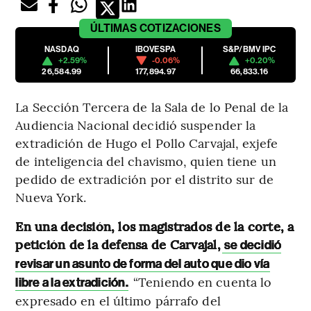
ÚLTIMAS
COTIZACIONES
NASDAQ
IBOVESPA
S&P/BMV IPC
+2.59%
-0.06%
+0.20%
26,584.99
177,894.97
66,833.16
La Sección Tercera de la Sala de lo Penal de la
Audiencia Nacional decidió suspender la
extradición de Hugo el Pollo Carvajal, exjefe
de inteligencia del chavismo, quien tiene un
pedido de extradición por el distrito sur de
Nueva York.
En una decisión, los magistrados de la corte, a
petición de la defensa de Carvajal,
se decidió
revisar un asunto de forma del auto que dio vía
“Teniendo en cuenta lo
libre a la extradición.
expresado en el último párrafo del