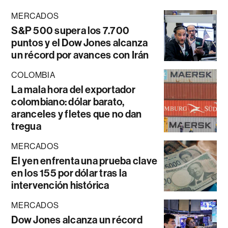
MERCADOS
S&P 500 supera los 7.700
puntos y el Dow Jones alcanza
un récord por avances con Irán
COLOMBIA
La mala hora del exportador
colombiano: dólar barato,
aranceles y fletes que no dan
tregua
MERCADOS
El yen enfrenta una prueba clave
en los 155 por dólar tras la
intervención histórica
MERCADOS
Dow Jones alcanza un récord