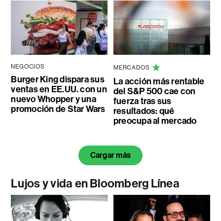
NEGOCIOS
MERCADOS
Burger King dispara sus
La acción más rentable
ventas en EE.UU. con un
del S&P 500 cae con
nuevo Whopper y una
fuerza tras sus
promoción de Star Wars
resultados: qué
preocupa al mercado
Cargar más
Lujos y vida en Bloomberg Línea