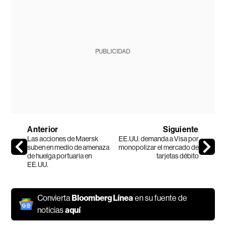
PUBLICIDAD
Anterior
Siguiente
Las acciones de Maersk
EE.UU. demanda a Visa por
suben en medio de amenaza
monopolizar el mercado de
de huelga portuaria en
tarjetas débito
EE.UU.
Convierta
Bloomberg Línea
en su fuente de
noticias
aquí