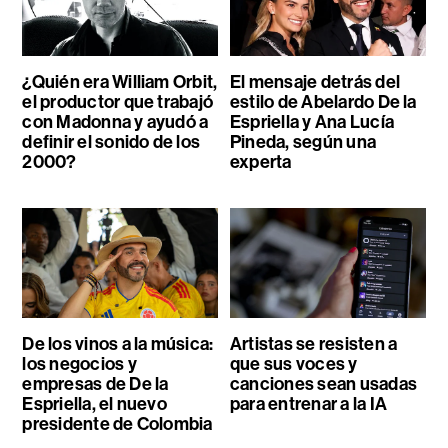
¿Quién era William Orbit,
El mensaje detrás del
el productor que trabajó
estilo de Abelardo De la
con Madonna y ayudó a
Espriella y Ana Lucía
definir el sonido de los
Pineda, según una
2000?
experta
De los vinos a la música:
Artistas se resisten a
los negocios y
que sus voces y
empresas de De la
canciones sean usadas
Espriella, el nuevo
para entrenar a la IA
presidente de Colombia