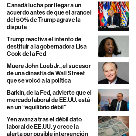
Canadá lucha por llegar a un
acuerdo antes de que el arancel
del 50% de Trump agrave la
disputa
Trump reactiva el intento de
destituir a la gobernadora Lisa
Cook de la Fed
Muere John Loeb Jr., el sucesor
de una dinastía de Wall Street
que se volcó a la política
Barkin, de la Fed, advierte que el
mercado laboral de EE.UU. está
en un “equilibrio débil”
Yen avanza tras el débil dato
laboral de EE.UU. y crece la
alerta por posible intervención