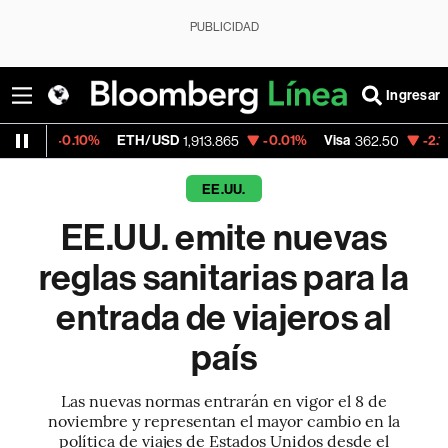
PUBLICIDAD
Ingresar
10%
ETH/USD
-0.01%
Visa
-2.15%
Mercad
1,913.865
362.50
EE.UU.
EE.UU. emite nuevas
reglas sanitarias para la
entrada de viajeros al
país
Las nuevas normas entrarán en vigor el 8 de
noviembre y representan el mayor cambio en la
política de viajes de Estados Unidos desde el