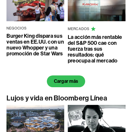
NEGOCIOS
MERCADOS
Burger King dispara sus
La acción más rentable
ventas en EE.UU. con un
del S&P 500 cae con
nuevo Whopper y una
fuerza tras sus
promoción de Star Wars
resultados: qué
preocupa al mercado
Cargar más
Lujos y vida en Bloomberg Línea