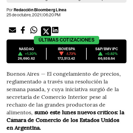
Por
Redacción Bloomberg Línea
25 de octubre, 2021 | 06:20 PM
ÚLTIMAS
COTIZACIONES
NASDAQ
IBOVESPA
S&P/BMV IPC
+1.30%
-1.73%
+0.82%
26,690.62
172,513.42
66,938.64
Buenos Aires — El congelamiento de precios,
reglamentado a través una resolución la
semana pasada, y cuya iniciativa surgió de la
secretaría de Comercio Interior pese al
rechazo de las grandes productoras de
alimentos,
sumó este lunes nuevos críticos: la
Cámara de Comercio de los Estados Unidos
en Argentina.