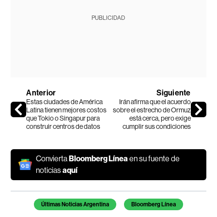
PUBLICIDAD
Anterior
Siguiente
Estas ciudades de América
Irán afirma que el acuerdo
Latina tienen mejores costos
sobre el estrecho de Ormuz
que Tokio o Singapur para
está cerca, pero exige
construir centros de datos
cumplir sus condiciones
Convierta
Bloomberg Línea
en su fuente de
noticias
aquí
Temas de este artículo
Últimas Noticias Argentina
Bloomberg Línea