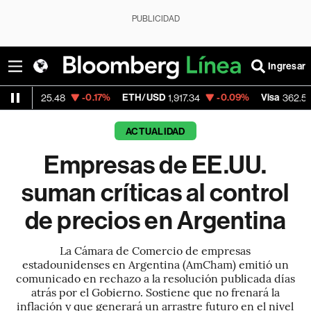
PUBLICIDAD
Ingresar
-0.17%
ETH/USD
-0.09%
Visa
-2.15%
.48
1,917.34
362.50
ACTUALIDAD
Empresas de EE.UU.
suman críticas al control
de precios en Argentina
La Cámara de Comercio de empresas
estadounidenses en Argentina (AmCham) emitió un
comunicado en rechazo a la resolución publicada días
atrás por el Gobierno. Sostiene que no frenará la
inflación y que generará un arrastre futuro en el nivel