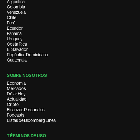
Argentina
Colombia
Venezuela
Chile
Perú
Ecuador
Panamá
Uruguay
Costa Rica
El Salvador
República Dominicana
Guatemala
SOBRE NOSOTROS
Economía
Mercados
Dólar Hoy
Actualidad
Cripto
Finanzas Personales
Podcasts
Listas de Bloomberg Línea
TÉRMINOS DE USO