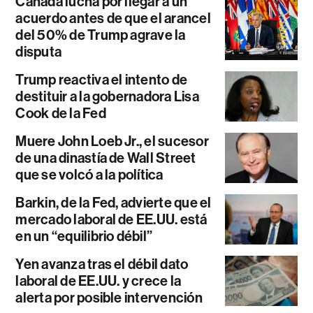
Canadá lucha por llegar a un
acuerdo antes de que el arancel
del 50% de Trump agrave la
disputa
Trump reactiva el intento de
destituir a la gobernadora Lisa
Cook de la Fed
Muere John Loeb Jr., el sucesor
de una dinastía de Wall Street
que se volcó a la política
Barkin, de la Fed, advierte que el
mercado laboral de EE.UU. está
en un “equilibrio débil”
Yen avanza tras el débil dato
laboral de EE.UU. y crece la
alerta por posible intervención