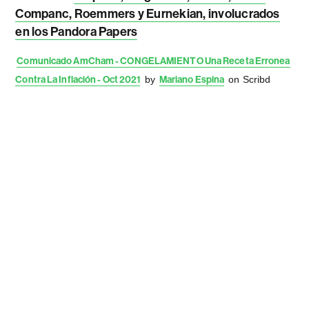
Companc, Roemmers y Eurnekian, involucrados
en los Pandora Papers
Comunicado AmCham - CONGELAMIENTO Una Receta Erronea
Contra La Inflación - Oct 2021
by
Mariano Espina
on Scribd