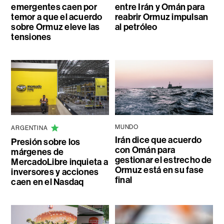
emergentes caen por
entre Irán y Omán para
temor a que el acuerdo
reabrir Ormuz impulsan
sobre Ormuz eleve las
al petróleo
tensiones
MUNDO
ARGENTINA
Irán dice que acuerdo
Presión sobre los
con Omán para
márgenes de
gestionar el estrecho de
MercadoLibre inquieta a
Ormuz está en su fase
inversores y acciones
final
caen en el Nasdaq