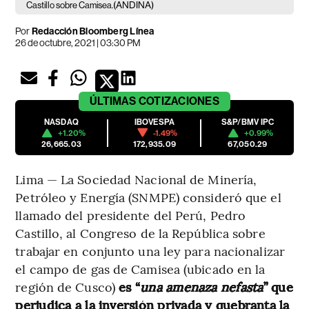
(ANDINA)
Castillo sobre Camisea.
Por
Redacción Bloomberg Línea
26 de octubre, 2021 | 03:30 PM
ÚLTIMAS
COTIZACIONES
NASDAQ
IBOVESPA
S&P/BMV IPC
+1.20%
-1.49%
+0.99%
26,665.03
172,935.09
67,050.29
Lima — La Sociedad Nacional de Minería,
Petróleo y Energía (SNMPE) consideró que el
llamado del presidente del Perú, Pedro
Castillo, al Congreso de la República sobre
trabajar en conjunto una ley para nacionalizar
el campo de gas de Camisea (ubicado en la
región de Cusco)
es “
una amenaza nefasta
” que
perjudica a la inversión privada y quebranta la