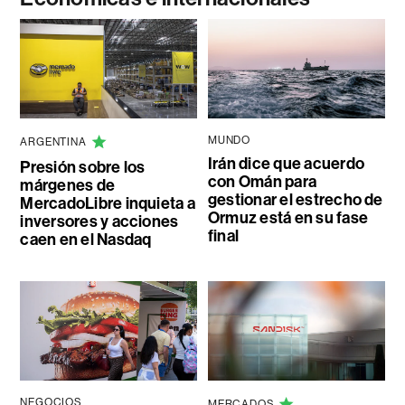
MUNDO
ARGENTINA
Irán dice que acuerdo
Presión sobre los
con Omán para
márgenes de
gestionar el estrecho de
MercadoLibre inquieta a
Ormuz está en su fase
inversores y acciones
final
caen en el Nasdaq
NEGOCIOS
MERCADOS