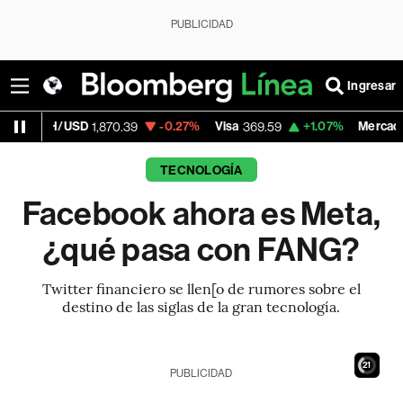
PUBLICIDAD
Ingresar
/USD
-0.27%
Visa
+1.07%
MercadoLibre
1,870.39
369.59
1,8
TECNOLOGÍA
Facebook ahora es Meta,
¿qué pasa con FANG?
Twitter financiero se llen[o de rumores sobre el
destino de las siglas de la gran tecnología.
20
PUBLICIDAD