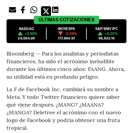
ÚLTIMAS
COTIZACIONES
NASDAQ
IBOVESPA
S&P/BMV IPC
+2.59%
-0.06%
+0.20%
26,584.99
177,894.97
66,833.16
Bloomberg — Para los analistas y periodistas
financieros, ha sido el acrónimo ineludible
durante los últimos cinco años: FAANG. Ahora,
su utilidad está en profundo peligro.
La F de Facebook Inc, cambiará su nombre a
Meta. Y todo Twitter financiero quiere saber
qué viene después. ¿MANG? ¿MAANA?
¿MANGA? Deletree el acrónimo con el nuevo
logo de Facebook y podría obtener una fruta
tropical.