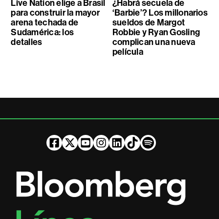
Live Nation elige a Brasil
¿Habrá secuela de
para construir la mayor
‘Barbie’? Los millonarios
arena techada de
sueldos de Margot
Sudamérica: los
Robbie y Ryan Gosling
detalles
complican una nueva
película