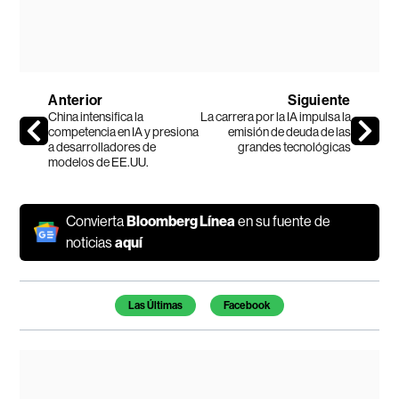
Anterior
Siguiente
China intensifica la
La carrera por la IA impulsa la
competencia en IA y presiona
emisión de deuda de las
a desarrolladores de
grandes tecnológicas
modelos de EE.UU.
Convierta
Bloomberg Línea
en su fuente de
noticias
aquí
Temas de este artículo
Las Últimas
Facebook