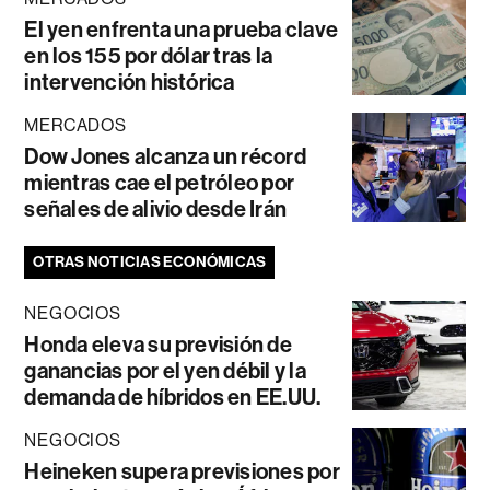
El yen enfrenta una prueba clave
en los 155 por dólar tras la
intervención histórica
MERCADOS
Dow Jones alcanza un récord
mientras cae el petróleo por
señales de alivio desde Irán
OTRAS NOTICIAS ECONÓMICAS
NEGOCIOS
Honda eleva su previsión de
ganancias por el yen débil y la
demanda de híbridos en EE.UU.
NEGOCIOS
Heineken supera previsiones por