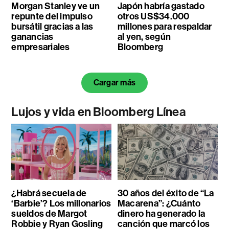
Morgan Stanley ve un
Japón habría gastado
repunte del impulso
otros US$34.000
bursátil gracias a las
millones para respaldar
ganancias
al yen, según
empresariales
Bloomberg
Cargar más
Lujos y vida en Bloomberg Línea
¿Habrá secuela de
30 años del éxito de “La
‘Barbie’? Los millonarios
Macarena”: ¿Cuánto
sueldos de Margot
dinero ha generado la
Robbie y Ryan Gosling
canción que marcó los