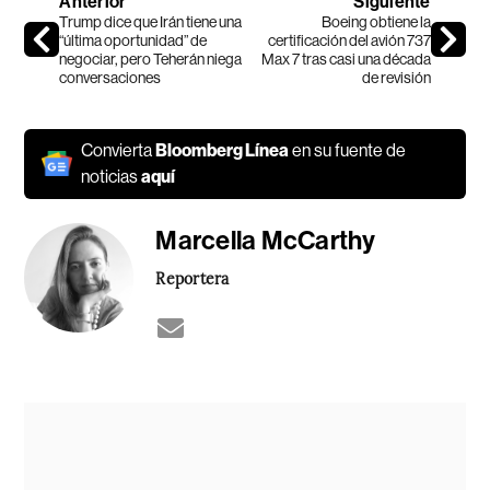
Anterior
Siguiente
Trump dice que Irán tiene una
Boeing obtiene la
“última oportunidad” de
certificación del avión 737
negociar, pero Teherán niega
Max 7 tras casi una década
conversaciones
de revisión
Convierta
Bloomberg Línea
en su fuente de
noticias
aquí
Marcella McCarthy
Reportera