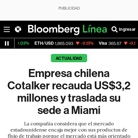
PUBLICIDAD
Ingresar
3%
ETH/USD
-0.13%
Visa
-0.13%
Mercado
1,865.093
365.67
ACTUALIDAD
Empresa chilena
Cotalker recauda US$3,2
millones y traslada su
sede a Miami
La compañía considera que el mercado
estadounidense encaja mejor con sus productos de
flujo de trabajo porque el mercado está más orientado