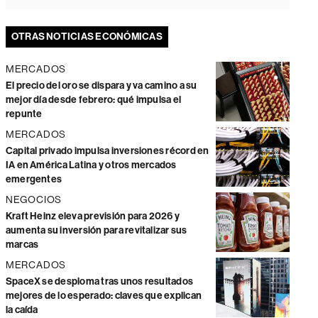
OTRAS NOTICIAS ECONÓMICAS
MERCADOS
El precio del oro se dispara y va camino a su
mejor día desde febrero: qué impulsa el
repunte
MERCADOS
Capital privado impulsa inversiones récord en
IA en América Latina y otros mercados
emergentes
NEGOCIOS
Kraft Heinz eleva previsión para 2026 y
aumenta su inversión para revitalizar sus
marcas
MERCADOS
SpaceX se desploma tras unos resultados
mejores de lo esperado: claves que explican
la caída