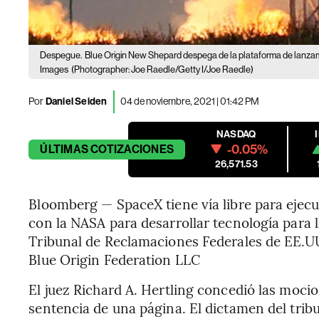
Despegue.
Blue Origin New Shepard despega de la plataforma de lanzamie
Images
(Photographer: Joe Raedle/Getty I/Joe Raedle)
Por
Daniel Seiden
04 de noviembre, 2021 | 01:42 PM
NASDAQ
-0.05%
ÚLTIMAS
COTIZACIONES
26,571.53
Bloomberg — SpaceX tiene vía libre para ejec
con la NASA para desarrollar tecnología para l
Tribunal de Reclamaciones Federales de EE.UU
Blue Origin Federation LLC
El juez Richard A. Hertling concedió las moc
sentencia de una página. El dictamen del tribu