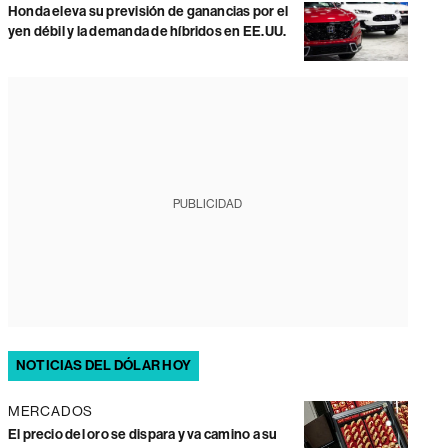
Honda eleva su previsión de ganancias por el
yen débil y la demanda de híbridos en EE.UU.
PUBLICIDAD
NOTICIAS DEL DÓLAR HOY
MERCADOS
El precio del oro se dispara y va camino a su