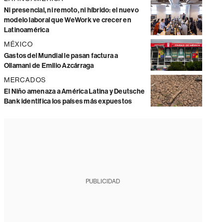
Ni presencial, ni remoto, ni híbrido: el nuevo
modelo laboral que WeWork ve crecer en
Latinoamérica
MÉXICO
Gastos del Mundial le pasan factura a
Ollamani de Emilio Azcárraga
MERCADOS
El Niño amenaza a América Latina y Deutsche
Bank identifica los países más expuestos
PUBLICIDAD