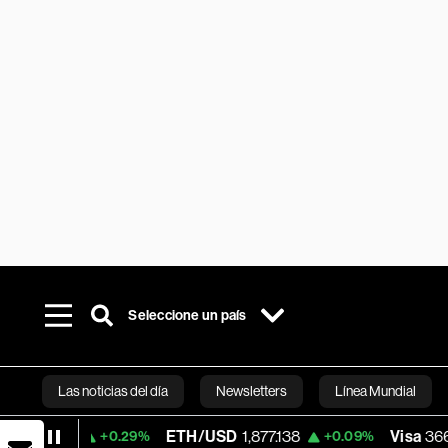
Seleccione un país
Las noticias del día
Newsletters
Línea Mundial
ETH/USD
1,877.138
Visa
366.81
+0.29%
+0.09%
-0.75
Bloomberg 