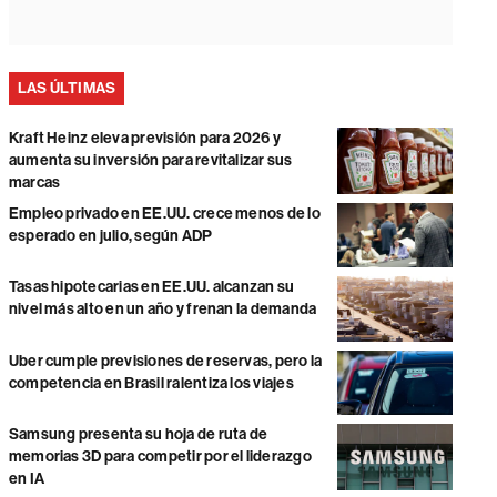
LAS ÚLTIMAS
Kraft Heinz eleva previsión para 2026 y
aumenta su inversión para revitalizar sus
marcas
Empleo privado en EE.UU. crece menos de lo
esperado en julio, según ADP
Tasas hipotecarias en EE.UU. alcanzan su
nivel más alto en un año y frenan la demanda
Uber cumple previsiones de reservas, pero la
competencia en Brasil ralentiza los viajes
Samsung presenta su hoja de ruta de
memorias 3D para competir por el liderazgo
en IA