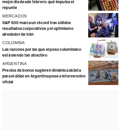
mejor día desde febrero: qué impulsa el
repunte
MERCADOS
S&P 500 marca un récord tras sólidos
resultados corporativos y el optimismo
alrededor de Irán
COLOMBIA
Las razones por las que el peso colombiano
está siendo tan atractivo
ARGENTINA
Precios de bonos sugieren dinámica alcista
para el dólar en Argentina pese a intervención
oficial