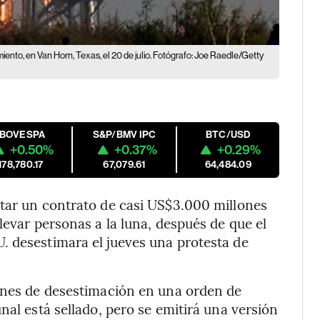
nto, en Van Horn, Texas, el 20 de julio. Fotógrafo: Joe Raedle/Getty
IBOVESPA
S&P/BMV IPC
BTC/USD
+0.50%
+0.37%
+0.29%
178,780.17
67,079.61
64,484.09
utar un contrato de casi US$3.000 millones
levar personas a la luna, después de que el
. desestimara el jueves una protesta de
iones de desestimación en una orden de
nal está sellado, pero se emitirá una versión