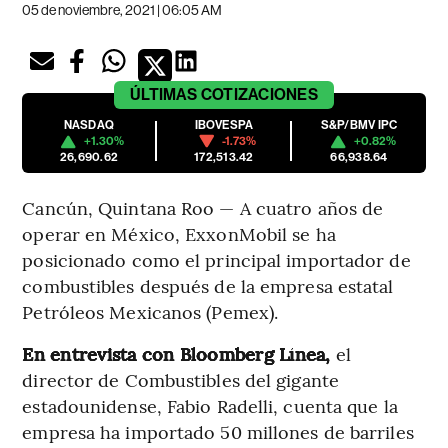
05 de noviembre, 2021 | 06:05 AM
ÚLTIMAS
COTIZACIONES
NASDAQ
IBOVESPA
S&P/BMV IPC
+1.30%
-1.73%
+0.82%
26,690.62
172,513.42
66,938.64
Cancún, Quintana Roo — A cuatro años de
operar en México, ExxonMobil se ha
posicionado como el principal importador de
combustibles después de la empresa estatal
Petróleos Mexicanos (Pemex).
En entrevista con Bloomberg Línea,
el
director de Combustibles del gigante
estadounidense, Fabio Radelli, cuenta que la
empresa ha importado 50 millones de barriles