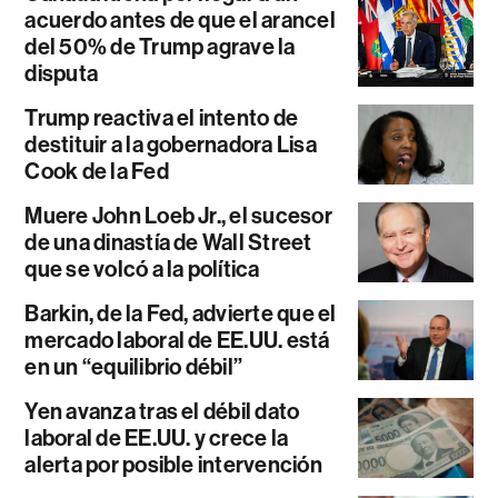
acuerdo antes de que el arancel
del 50% de Trump agrave la
disputa
Trump reactiva el intento de
destituir a la gobernadora Lisa
Cook de la Fed
Muere John Loeb Jr., el sucesor
de una dinastía de Wall Street
que se volcó a la política
Barkin, de la Fed, advierte que el
mercado laboral de EE.UU. está
en un “equilibrio débil”
Yen avanza tras el débil dato
laboral de EE.UU. y crece la
alerta por posible intervención