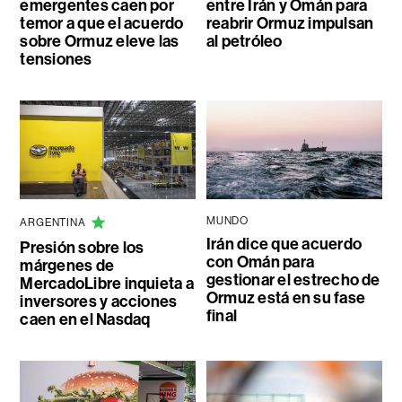
emergentes caen por
entre Irán y Omán para
temor a que el acuerdo
reabrir Ormuz impulsan
sobre Ormuz eleve las
al petróleo
tensiones
MUNDO
ARGENTINA
Irán dice que acuerdo
Presión sobre los
con Omán para
márgenes de
gestionar el estrecho de
MercadoLibre inquieta a
Ormuz está en su fase
inversores y acciones
final
caen en el Nasdaq