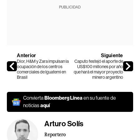
PUBLICIDAD
Anterior
Siguiente
Dior, H&M y Zara impulsan la
Caputo festejó el aporte de
ocupación de los centros
US$100 millones por año
comerciales de Iguatemi en
que hará el mayor proyecto
Brasil
minero argentino
Convierta
Bloomberg Línea
en su fuente de
noticias
aquí
Arturo Solís
Reportero