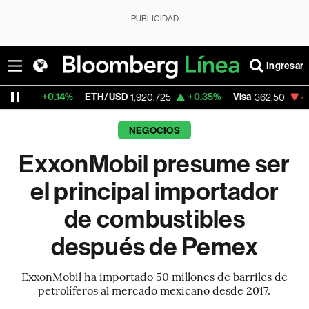
PUBLICIDAD
Ingresar
.14%
ETH/USD
+0.35%
Visa
-2.15%
Merc
1,920.725
362.50
NEGOCIOS
ExxonMobil presume ser
el principal importador
de combustibles
después de Pemex
ExxonMobil ha importado 50 millones de barriles de
petrolíferos al mercado mexicano desde 2017.