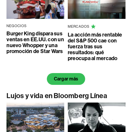
NEGOCIOS
MERCADOS
Burger King dispara sus
La acción más rentable
ventas en EE.UU. con un
del S&P 500 cae con
nuevo Whopper y una
fuerza tras sus
promoción de Star Wars
resultados: qué
preocupa al mercado
Cargar más
Lujos y vida en Bloomberg Línea