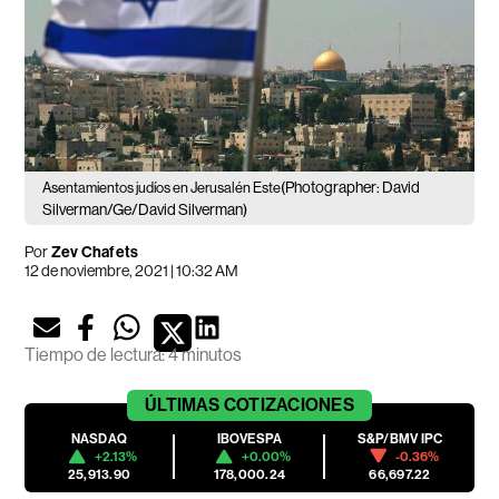
(Photographer: David
Asentamientos judíos en Jerusalén Este
Silverman/Ge/David Silverman)
Por
Zev Chafets
12 de noviembre, 2021 | 10:32 AM
Tiempo de lectura
:
4 minutos
ÚLTIMAS
COTIZACIONES
NASDAQ
IBOVESPA
S&P/BMV IPC
+2.13%
+0.00%
-0.36%
25,913.90
178,000.24
66,697.22