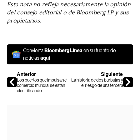
Esta nota no refleja necesariamente la opinión
del consejo editorial o de Bloomberg LP y sus
propietarios.
Convierta
Bloomberg Línea
en su fuente de
noticias
aquí
Anterior
Siguiente
Los puertos que impulsan el
La historia de dos burbujas y
comercio mundial se están
el riesgo de una tercera
electrificando